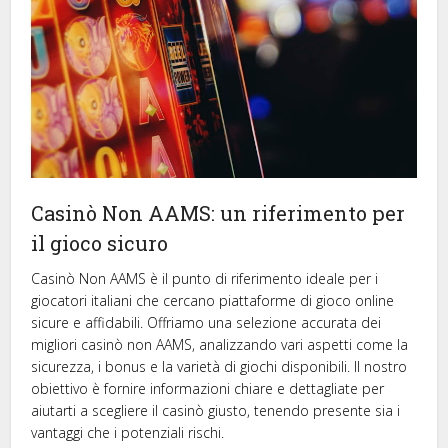
Casinò Non AAMS: un riferimento per
il gioco sicuro
Casinò Non AAMS è il punto di riferimento ideale per i
giocatori italiani che cercano piattaforme di gioco online
sicure e affidabili. Offriamo una selezione accurata dei
migliori casinò non AAMS, analizzando vari aspetti come la
sicurezza, i bonus e la varietà di giochi disponibili. Il nostro
obiettivo è fornire informazioni chiare e dettagliate per
aiutarti a scegliere il casinò giusto, tenendo presente sia i
vantaggi che i potenziali rischi.