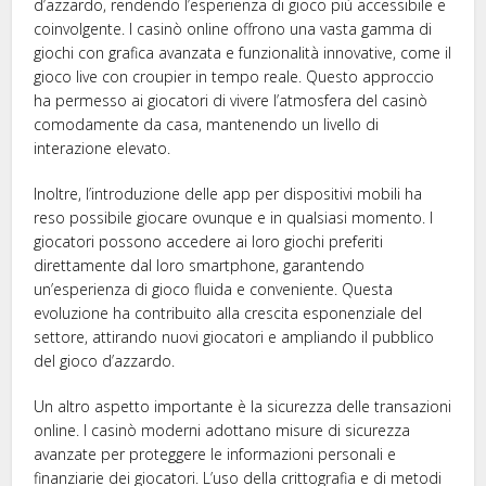
d’azzardo, rendendo l’esperienza di gioco più accessibile e
coinvolgente. I casinò online offrono una vasta gamma di
giochi con grafica avanzata e funzionalità innovative, come il
gioco live con croupier in tempo reale. Questo approccio
ha permesso ai giocatori di vivere l’atmosfera del casinò
comodamente da casa, mantenendo un livello di
interazione elevato.
Inoltre, l’introduzione delle app per dispositivi mobili ha
reso possibile giocare ovunque e in qualsiasi momento. I
giocatori possono accedere ai loro giochi preferiti
direttamente dal loro smartphone, garantendo
un’esperienza di gioco fluida e conveniente. Questa
evoluzione ha contribuito alla crescita esponenziale del
settore, attirando nuovi giocatori e ampliando il pubblico
del gioco d’azzardo.
Un altro aspetto importante è la sicurezza delle transazioni
online. I casinò moderni adottano misure di sicurezza
avanzate per proteggere le informazioni personali e
finanziarie dei giocatori. L’uso della crittografia e di metodi