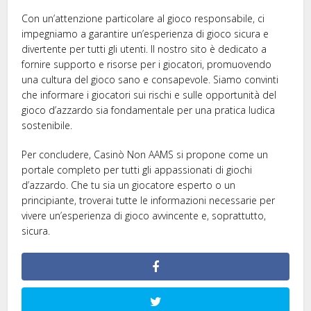
Con un’attenzione particolare al gioco responsabile, ci
impegniamo a garantire un’esperienza di gioco sicura e
divertente per tutti gli utenti. Il nostro sito è dedicato a
fornire supporto e risorse per i giocatori, promuovendo
una cultura del gioco sano e consapevole. Siamo convinti
che informare i giocatori sui rischi e sulle opportunità del
gioco d’azzardo sia fondamentale per una pratica ludica
sostenibile.
Per concludere, Casinò Non AAMS si propone come un
portale completo per tutti gli appassionati di giochi
d’azzardo. Che tu sia un giocatore esperto o un
principiante, troverai tutte le informazioni necessarie per
vivere un’esperienza di gioco avvincente e, soprattutto,
sicura.