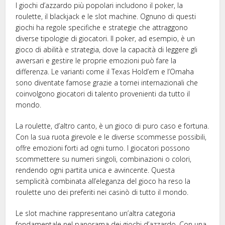
I giochi d’azzardo più popolari includono il poker, la
roulette, il blackjack e le slot machine. Ognuno di questi
giochi ha regole specifiche e strategie che attraggono
diverse tipologie di giocatori. Il poker, ad esempio, è un
gioco di abilità e strategia, dove la capacità di leggere gli
avversari e gestire le proprie emozioni può fare la
differenza. Le varianti come il Texas Hold’em e l’Omaha
sono diventate famose grazie a tornei internazionali che
coinvolgono giocatori di talento provenienti da tutto il
mondo.
La roulette, d’altro canto, è un gioco di puro caso e fortuna.
Con la sua ruota girevole e le diverse scommesse possibili,
offre emozioni forti ad ogni turno. I giocatori possono
scommettere su numeri singoli, combinazioni o colori,
rendendo ogni partita unica e avvincente. Questa
semplicità combinata all’eleganza del gioco ha reso la
roulette uno dei preferiti nei casinò di tutto il mondo.
Le slot machine rappresentano un’altra categoria
fondamentale nel panorama dei giochi d’azzardo. Con una