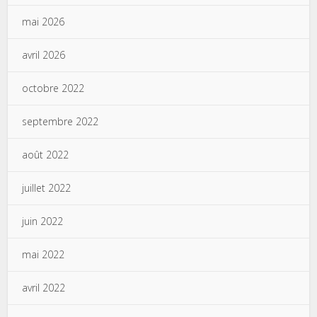
mai 2026
avril 2026
octobre 2022
septembre 2022
août 2022
juillet 2022
juin 2022
mai 2022
avril 2022