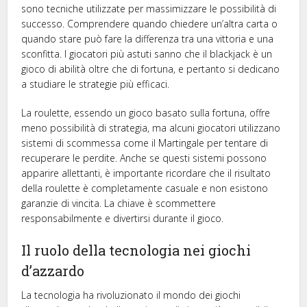
sono tecniche utilizzate per massimizzare le possibilità di
successo. Comprendere quando chiedere un’altra carta o
quando stare può fare la differenza tra una vittoria e una
sconfitta. I giocatori più astuti sanno che il blackjack è un
gioco di abilità oltre che di fortuna, e pertanto si dedicano
a studiare le strategie più efficaci.
La roulette, essendo un gioco basato sulla fortuna, offre
meno possibilità di strategia, ma alcuni giocatori utilizzano
sistemi di scommessa come il Martingale per tentare di
recuperare le perdite. Anche se questi sistemi possono
apparire allettanti, è importante ricordare che il risultato
della roulette è completamente casuale e non esistono
garanzie di vincita. La chiave è scommettere
responsabilmente e divertirsi durante il gioco.
Il ruolo della tecnologia nei giochi
d’azzardo
La tecnologia ha rivoluzionato il mondo dei giochi