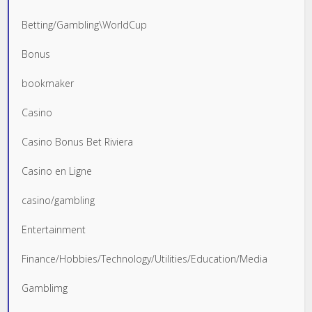
Betting/Gambling\WorldCup
Bonus
bookmaker
Casino
Casino Bonus Bet Riviera
Casino en Ligne
casino/gambling
Entertainment
Finance/Hobbies/Technology/Utilities/Education/Media
Gamblimg