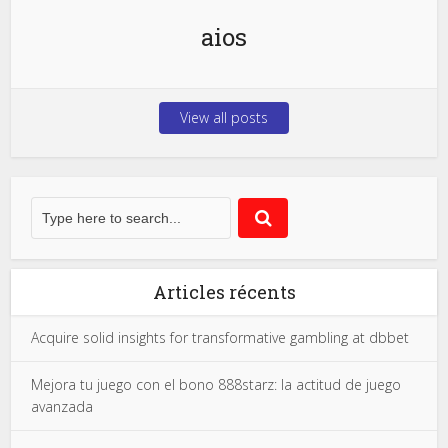
aios
View all posts
Articles récents
Acquire solid insights for transformative gambling at dbbet
Mejora tu juego con el bono 888starz: la actitud de juego
avanzada