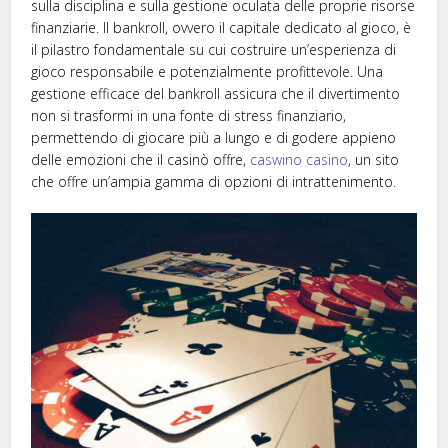
sulla disciplina e sulla gestione oculata delle proprie risorse
finanziarie. Il bankroll, ovvero il capitale dedicato al gioco, è
il pilastro fondamentale su cui costruire un’esperienza di
gioco responsabile e potenzialmente profittevole. Una
gestione efficace del bankroll assicura che il divertimento
non si trasformi in una fonte di stress finanziario,
permettendo di giocare più a lungo e di godere appieno
delle emozioni che il casinò offre,
caswino casino
, un sito
che offre un’ampia gamma di opzioni di intrattenimento.