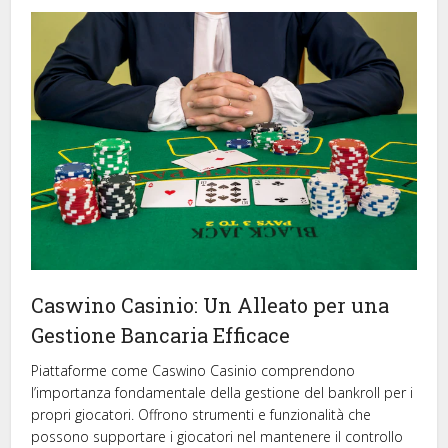
Caswino Casinio: Un Alleato per una
Gestione Bancaria Efficace
Piattaforme come Caswino Casinio comprendono
l’importanza fondamentale della gestione del bankroll per i
propri giocatori. Offrono strumenti e funzionalità che
possono supportare i giocatori nel mantenere il controllo