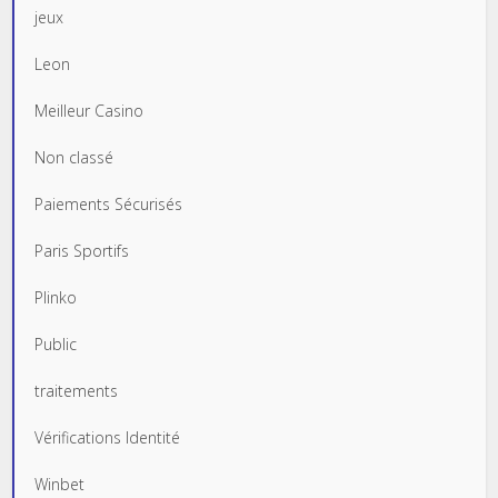
jeux
Leon
Meilleur Casino
Non classé
Paiements Sécurisés
Paris Sportifs
Plinko
Public
traitements
Vérifications Identité
Winbet