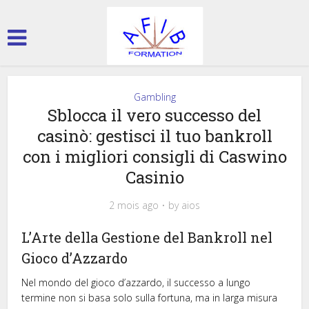
Gambling
Sblocca il vero successo del
casinò: gestisci il tuo bankroll
con i migliori consigli di Caswino
Casinio
2 mois ago
by
aios
L’Arte della Gestione del Bankroll nel
Gioco d’Azzardo
Nel mondo del gioco d’azzardo, il successo a lungo
termine non si basa solo sulla fortuna, ma in larga misura