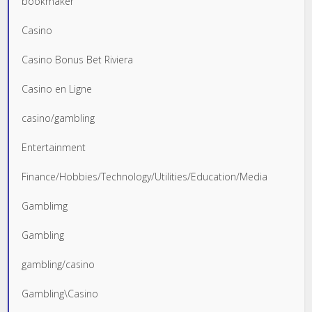
bookmaker
Casino
Casino Bonus Bet Riviera
Casino en Ligne
casino/gambling
Entertainment
Finance/Hobbies/Technology/Utilities/Education/Media
Gamblimg
Gambling
gambling/casino
Gambling\Casino