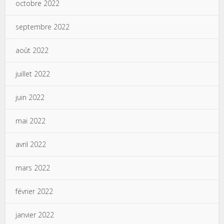
octobre 2022
septembre 2022
août 2022
juillet 2022
juin 2022
mai 2022
avril 2022
mars 2022
février 2022
janvier 2022