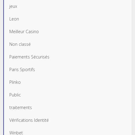
jeux
Leon
Meilleur Casino
Non classé
Paiements Sécurisés
Paris Sportifs
Plinko
Public
traitements
Vérifications Identité
Winbet