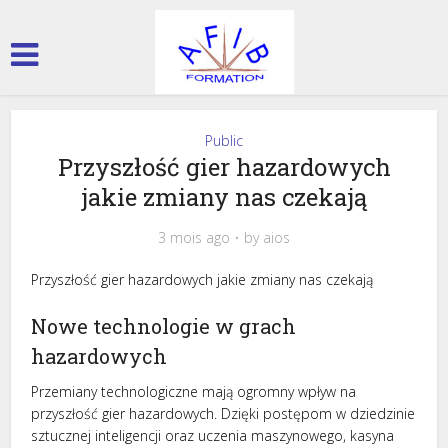
Public
Przyszłość gier hazardowych
jakie zmiany nas czekają
3 mois ago
by
aios
Przyszłość gier hazardowych jakie zmiany nas czekają
Nowe technologie w grach
hazardowych
Przemiany technologiczne mają ogromny wpływ na
przyszłość gier hazardowych. Dzięki postępom w dziedzinie
sztucznej inteligencji oraz uczenia maszynowego, kasyna