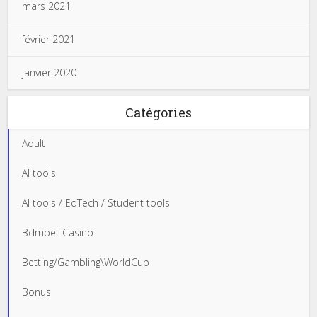
mars 2021
février 2021
janvier 2020
Catégories
Adult
AI tools
AI tools / EdTech / Student tools
Bdmbet Casino
Betting/Gambling\WorldCup
Bonus