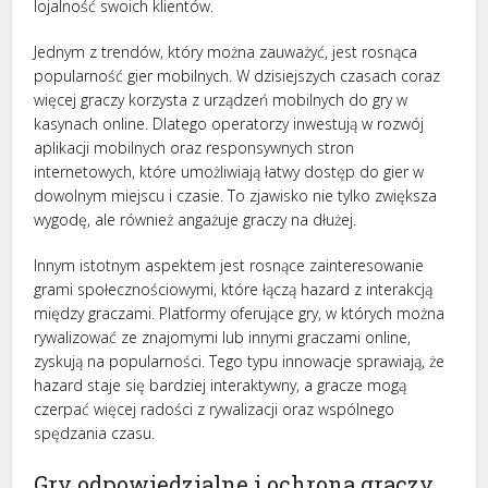
lojalność swoich klientów.
Jednym z trendów, który można zauważyć, jest rosnąca
popularność gier mobilnych. W dzisiejszych czasach coraz
więcej graczy korzysta z urządzeń mobilnych do gry w
kasynach online. Dlatego operatorzy inwestują w rozwój
aplikacji mobilnych oraz responsywnych stron
internetowych, które umożliwiają łatwy dostęp do gier w
dowolnym miejscu i czasie. To zjawisko nie tylko zwiększa
wygodę, ale również angażuje graczy na dłużej.
Innym istotnym aspektem jest rosnące zainteresowanie
grami społecznościowymi, które łączą hazard z interakcją
między graczami. Platformy oferujące gry, w których można
rywalizować ze znajomymi lub innymi graczami online,
zyskują na popularności. Tego typu innowacje sprawiają, że
hazard staje się bardziej interaktywny, a gracze mogą
czerpać więcej radości z rywalizacji oraz wspólnego
spędzania czasu.
Gry odpowiedzialne i ochrona graczy