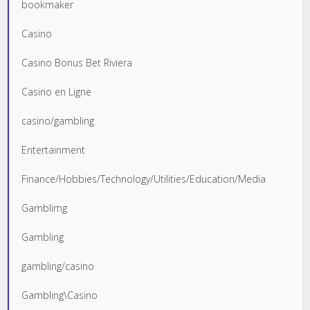
bookmaker
Casino
Casino Bonus Bet Riviera
Casino en Ligne
casino/gambling
Entertainment
Finance/Hobbies/Technology/Utilities/Education/Media
Gamblimg
Gambling
gambling/casino
Gambling\Casino