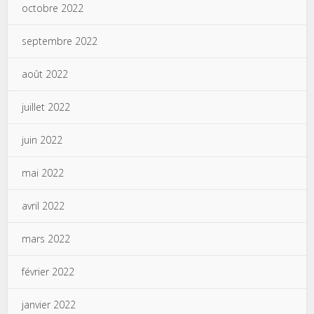
octobre 2022
septembre 2022
août 2022
juillet 2022
juin 2022
mai 2022
avril 2022
mars 2022
février 2022
janvier 2022