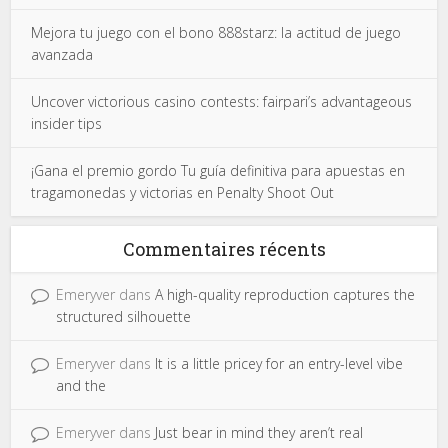
Mejora tu juego con el bono 888starz: la actitud de juego
avanzada
Uncover victorious casino contests: fairpari’s advantageous
insider tips
¡Gana el premio gordo Tu guía definitiva para apuestas en
tragamonedas y victorias en Penalty Shoot Out
Commentaires récents
Emeryver
dans
A high-quality reproduction captures the
structured silhouette
Emeryver
dans
It is a little pricey for an entry-level vibe
and the
Emeryver
dans
Just bear in mind they aren’t real