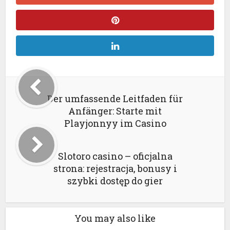
Der umfassende Leitfaden für
Anfänger: Starte mit
Playjonnyy im Casino
Slotoro casino – oficjalna
strona: rejestracja, bonusy i
szybki dostęp do gier
You may also like