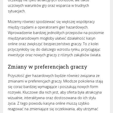
uczciwych warunków gry oraz wsparcia w trudnych
sytuacjach.
Możemy również spodziewać się większej współpracy
między rządami a operatorami gier hazardowych.
Wprowadzenie bardziej jednolitych przepisów na poziomie
międzynarodowym mogłoby ułatwić działalność kasyn
online oraz zwiększyć bezpieczeństwo graczy. To z kolei
przyczyniłoby się do dalszego wzrostu rynku, przyciągając
inwestycje oraz nowych graczy z różnych zakątków świata.
Zmiany w preferencjach graczy
Przyszłość gier hazardowych będzie również związana ze
zmianami w preferencjach graczy. Młodsze pokolenia stają
się coraz bardziej wymagające i poszukują nowych form
rozrywki. Kluczowe dla nich jest, aby oferta była atrakcyjna
wizualnie, interaktywna oraz dostosowana do ich stylu
życia. Z tego powodu kasyna online muszą szybko
reagować na zmieniające się oczekiwania, aby utrzymać