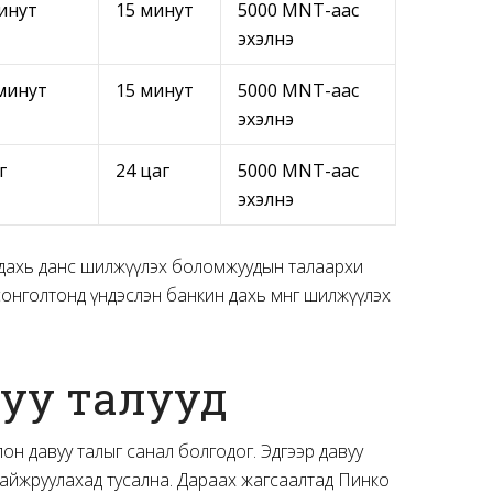
инут
15 минут
5000 MNT-аас
эхэлнэ
минут
15 минут
5000 MNT-аас
эхэлнэ
г
24 цаг
5000 MNT-аас
эхэлнэ
о дахь данс шилжүүлэх боломжуудын талаархи
онголтонд үндэслэн банкин дахь мөнгө шилжүүлэх
уу талууд
он давуу талыг санал болгодог. Эдгээр давуу
сайжруулахад тусална. Дараах жагсаалтад Пинко