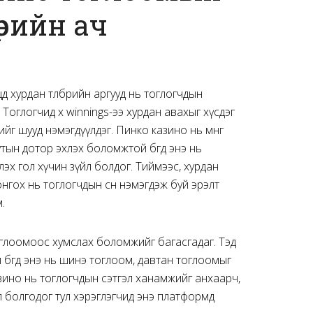
өрийн ач
д хурдан төлбөрийн аргууд нь тоглогчдын
г. Тоглогчид х winnings-ээ хурдан авахыг хүсдэг
жийг шууд нэмэгдүүлдэг. Пинко казино нь мөнгө
ын дотор эхлэх боломжтой бөгөөд энэ нь
лэх гол хүчин зүйл болдог. Тиймээс, хурдан
онгох нь тоглогчдын өсөн нэмэгдэж буй эрэлт
.
 тоглоомоос хумслах боломжийг багасгадаг. Тэд
бөгөөд энэ нь шинэ тоглоом, давтан тоглоомыг
азино нь тоглогчдын сэтгэл ханамжийг анхаарч,
ал болгодог тул хэрэглэгчид энэ платформд