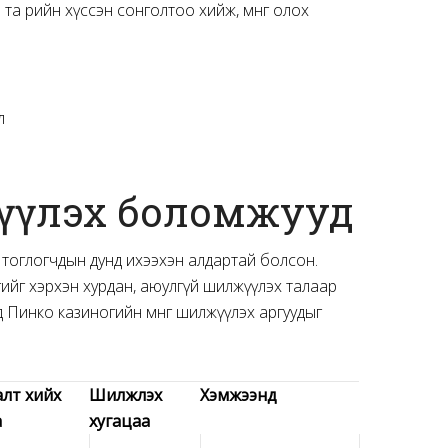
а өөрийн хүссэн сонголтоо хийж, мөнгө олох
л
үүлэх боломжууд
тоглогчдын дунд ихээхэн алдартай болсон.
нгийг хэрхэн хурдан, аюулгүй шилжүүлэх талаар
д Пинко казиногийн мөнгө шилжүүлэх аргуудыг
алт хийх
Шилжүүлэх
Хэмжээнүүд
а
хугацаа