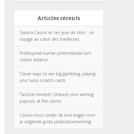
Articles récents
Sankra Casino et ses jeux de slots : un
voyage au cœur des meilleures
Profesyonel kumar yöntemleriyle tüm
riskleri anlama
Clever ways to win big gambling, playing
your lucky scratch cards
Tactical mindset: Unleash your winning
payouts at the casino
Casino-trucs onder de knie krijgen voor
je volgende grote jackpotoverwinning