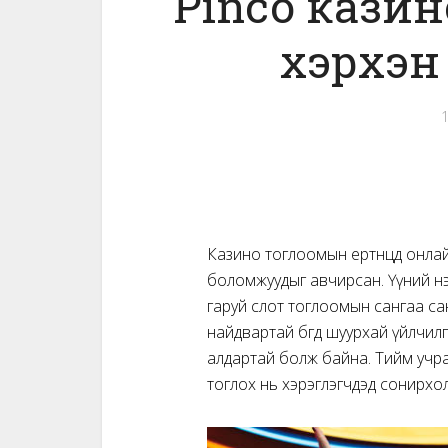
Pinco казин
хэрхэн
Казино тоглоомын ертөнцөд онлай
боломжуудыг авчирсан. Үүний нэг
гаруй слот тоглоомын сангаа са
найдвартай бөгөөд шуурхай үйлчи
алдартай болж байна. Тийм учр
тоглох нь хэрэглэгчдэд сонирхо