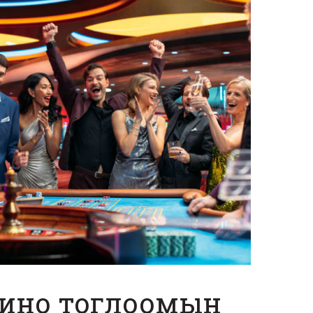
зино тоглоомын