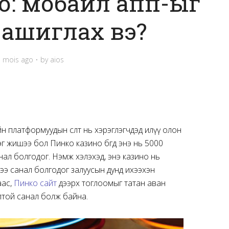
о: мобайл апп-ыг
 ашиглах вэ?
1 mois ago
by
aios
н платформуудын өсөлт нь хэрэглэгчдэд илүү олон
 жишээ бол Пинко казино бөгөөд энэ нь 5000
нал болгодог. Нэмж хэлэхэд, энэ казино нь
лгээ санал болгодог залуусын дунд ихээхэн
аас,
Пинко сайт
дээрх тоглоомыг татан аван
лтой санал болж байна.