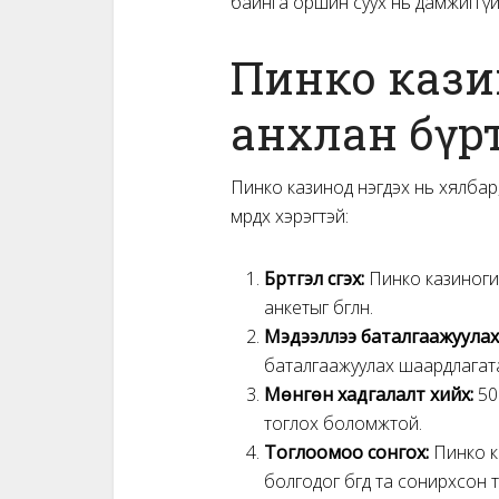
байнга оршин суух нь дамжиггүй
Пинко кази
анхлан бүр
Пинко казинод нэгдэх нь хялбар, 
мөрдөх хэрэгтэй:
Бүртгэл үүсгэх:
Пинко казиногий
анкетыг бөглөнө.
Мэдээллээ баталгаажуулах
баталгаажуулах шаардлагат
Мөнгөн хадгалалт хийх:
50
тоглох боломжтой.
Тоглоомоо сонгох:
Пинко к
болгодог бөгөөд та сонирхсон т