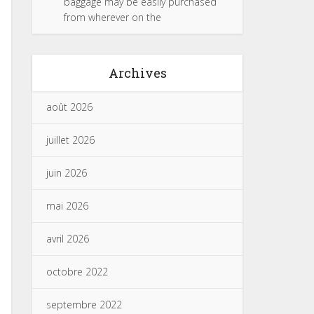
baggage may be easily purchased
from wherever on the
Archives
août 2026
juillet 2026
juin 2026
mai 2026
avril 2026
octobre 2022
septembre 2022