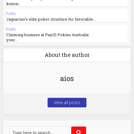
kumar...
Public
Jaguarino’s elite poker structure for favorable...
Public
Claiming bonuses at PayID Pokies Australia:
your...
About the author
aios
View all posts