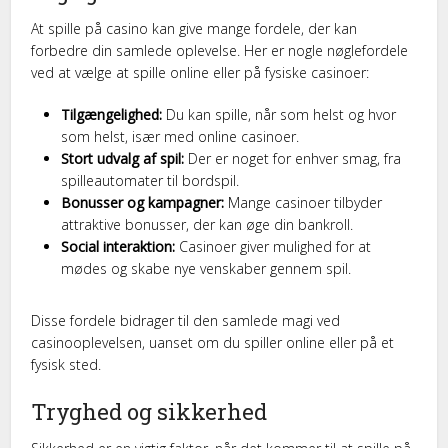
At spille på casino kan give mange fordele, der kan
forbedre din samlede oplevelse. Her er nogle nøglefordele
ved at vælge at spille online eller på fysiske casinoer:
Tilgængelighed:
Du kan spille, når som helst og hvor
som helst, især med online casinoer.
Stort udvalg af spil:
Der er noget for enhver smag, fra
spilleautomater til bordspil.
Bonusser og kampagner:
Mange casinoer tilbyder
attraktive bonusser, der kan øge din bankroll.
Social interaktion:
Casinoer giver mulighed for at
mødes og skabe nye venskaber gennem spil.
Disse fordele bidrager til den samlede magi ved
casinooplevelsen, uanset om du spiller online eller på et
fysisk sted.
Tryghed og sikkerhed