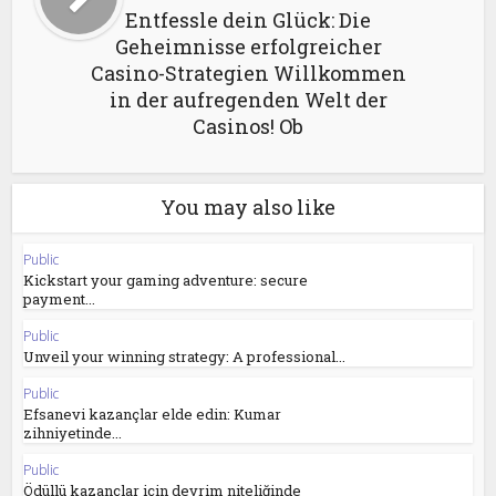
Entfessle dein Glück: Die
Geheimnisse erfolgreicher
Casino-Strategien Willkommen
in der aufregenden Welt der
Casinos! Ob
You may also like
Public
Kickstart your gaming adventure: secure
payment...
Public
Unveil your winning strategy: A professional...
Public
Efsanevi kazançlar elde edin: Kumar
zihniyetinde...
Public
Ödüllü kazançlar için devrim niteliğinde