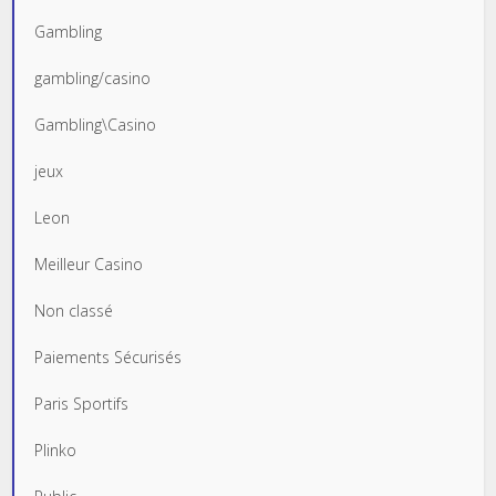
Gambling
gambling/casino
Gambling\Casino
jeux
Leon
Meilleur Casino
Non classé
Paiements Sécurisés
Paris Sportifs
Plinko