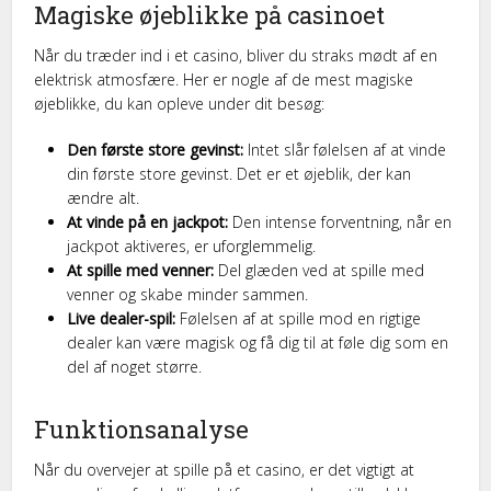
Magiske øjeblikke på casinoet
Når du træder ind i et casino, bliver du straks mødt af en
elektrisk atmosfære. Her er nogle af de mest magiske
øjeblikke, du kan opleve under dit besøg:
Den første store gevinst:
Intet slår følelsen af at vinde
din første store gevinst. Det er et øjeblik, der kan
ændre alt.
At vinde på en jackpot:
Den intense forventning, når en
jackpot aktiveres, er uforglemmelig.
At spille med venner:
Del glæden ved at spille med
venner og skabe minder sammen.
Live dealer-spil:
Følelsen af at spille mod en rigtige
dealer kan være magisk og få dig til at føle dig som en
del af noget større.
Funktionsanalyse
Når du overvejer at spille på et casino, er det vigtigt at