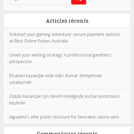
Articles récents
Kickstart your gaming adventure: secure payment options
at Best Online Pokies Australia
Unveil your winning strategy: A professional gambler’s
perspective
Efsanevi kazançlar elde edin: Kumar zihniyetinde
ustalaşmak
Ödüllü kazançlar için devrim niteliğinde kumar kontrolünü
keşfedin
Jaguarino’s elite poker structure for favorable casino wins
Commentaires récents