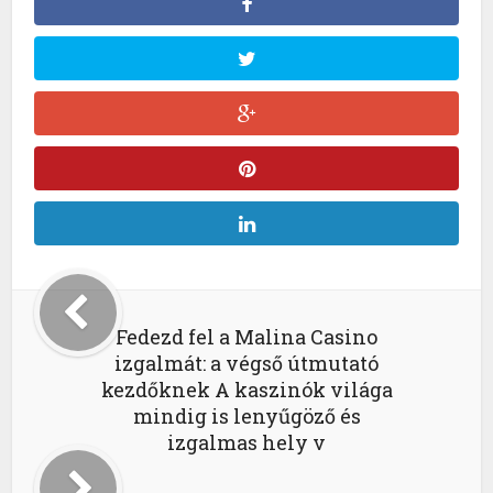
Fedezd fel a Malina Casino
izgalmát: a végső útmutató
kezdőknek A kaszinók világa
mindig is lenyűgöző és
izgalmas hely v