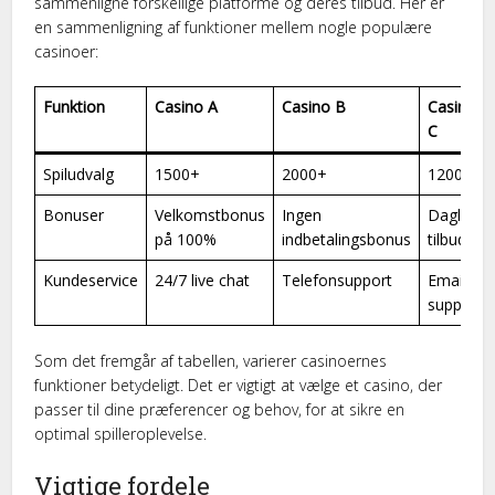
sammenligne forskellige platforme og deres tilbud. Her er
en sammenligning af funktioner mellem nogle populære
casinoer:
Funktion
Casino A
Casino B
Casino
C
Spiludvalg
1500+
2000+
1200+
Bonuser
Velkomstbonus
Ingen
Daglige
på 100%
indbetalingsbonus
tilbud
Kundeservice
24/7 live chat
Telefonsupport
Email
support
Som det fremgår af tabellen, varierer casinoernes
funktioner betydeligt. Det er vigtigt at vælge et casino, der
passer til dine præferencer og behov, for at sikre en
optimal spilleroplevelse.
Vigtige fordele