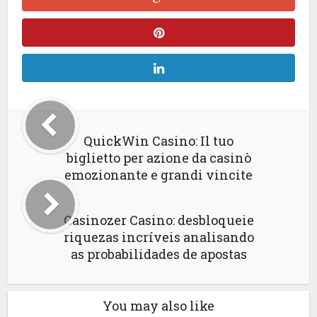
QuickWin Casino: Il tuo
biglietto per azione da casinò
emozionante e grandi vincite
Casinozer Casino: desbloqueie
riquezas incríveis analisando
as probabilidades de apostas
You may also like