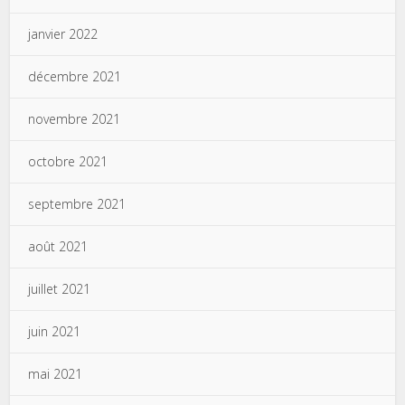
janvier 2022
décembre 2021
novembre 2021
octobre 2021
septembre 2021
août 2021
juillet 2021
juin 2021
mai 2021