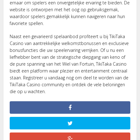
ernaar om spelers een onvergetelijke ervaring te bieden. De
website is ontworpen met het oog op gebruiksgemak,
waardoor spelers gemakkelijk kunnen navigeren naar hun
favoriete spellen.
Naast een gevarieerd spelaanbod profiteert u bij TikiTaka
Casino van aantrekkelijke welkomstbonussen en exclusieve
bonusfuncties die uw speelervaring verrijken. Of u nu een
liefhebber bent van de strategische diepgang van keno of
de pure spanning van het Wiel van Fortuin, TikiTaka Casino
biedt een platform waar plezier en entertainment centraal
staan. Registreer u vandaag nog om deel te worden van de
TikiTaka Casino community en ontdek de vele beloningen
die op u wachten.