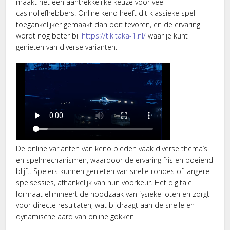
maakt het een aantrekkelijke keuze voor veel
casinoliefhebbers. Online keno heeft dit klassieke spel
toegankelijker gemaakt dan ooit tevoren, en de ervaring
wordt nog beter bij
https://tikitaka-1.nl/
waar je kunt
genieten van diverse varianten.
De online varianten van keno bieden vaak diverse thema’s
en spelmechanismen, waardoor de ervaring fris en boeiend
blijft. Spelers kunnen genieten van snelle rondes of langere
spelsessies, afhankelijk van hun voorkeur. Het digitale
formaat elimineert de noodzaak van fysieke loten en zorgt
voor directe resultaten, wat bijdraagt aan de snelle en
dynamische aard van online gokken.