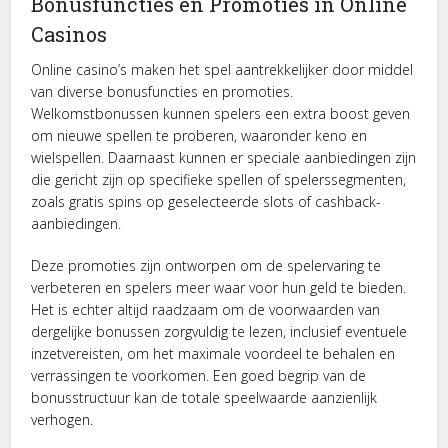
Bonusfuncties en Promoties in Online
Casinos
Online casino’s maken het spel aantrekkelijker door middel
van diverse bonusfuncties en promoties.
Welkomstbonussen kunnen spelers een extra boost geven
om nieuwe spellen te proberen, waaronder keno en
wielspellen. Daarnaast kunnen er speciale aanbiedingen zijn
die gericht zijn op specifieke spellen of spelerssegmenten,
zoals gratis spins op geselecteerde slots of cashback-
aanbiedingen.
Deze promoties zijn ontworpen om de spelervaring te
verbeteren en spelers meer waar voor hun geld te bieden.
Het is echter altijd raadzaam om de voorwaarden van
dergelijke bonussen zorgvuldig te lezen, inclusief eventuele
inzetvereisten, om het maximale voordeel te behalen en
verrassingen te voorkomen. Een goed begrip van de
bonusstructuur kan de totale speelwaarde aanzienlijk
verhogen.