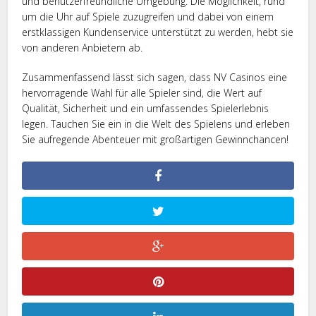
und benutzerfreundliche Umgebung. Die Möglichkeit, rund
um die Uhr auf Spiele zuzugreifen und dabei von einem
erstklassigen Kundenservice unterstützt zu werden, hebt sie
von anderen Anbietern ab.
Zusammenfassend lässt sich sagen, dass NV Casinos eine
hervorragende Wahl für alle Spieler sind, die Wert auf
Qualität, Sicherheit und ein umfassendes Spielerlebnis
legen. Tauchen Sie ein in die Welt des Spielens und erleben
Sie aufregende Abenteuer mit großartigen Gewinnchancen!