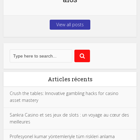
View all posts
Articles récents
Crush the tables: Innovative gambling hacks for casino
asset mastery
Sankra Casino et ses jeux de slots : un voyage au cœur des
meilleures
Profesyonel kumar yöntemleriyle tüm riskleri anlama