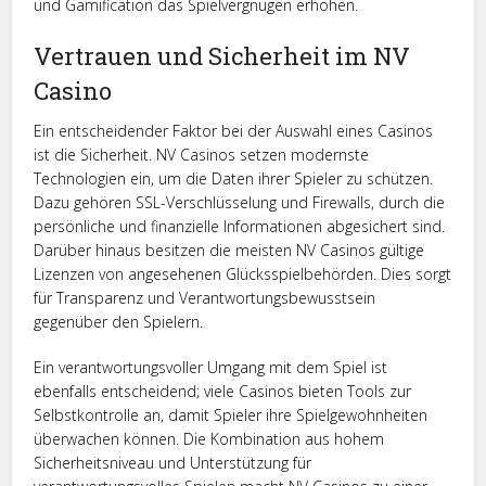
und Gamification das Spielvergnügen erhöhen.
Vertrauen und Sicherheit im NV
Casino
Ein entscheidender Faktor bei der Auswahl eines Casinos
ist die Sicherheit. NV Casinos setzen modernste
Technologien ein, um die Daten ihrer Spieler zu schützen.
Dazu gehören SSL-Verschlüsselung und Firewalls, durch die
persönliche und finanzielle Informationen abgesichert sind.
Darüber hinaus besitzen die meisten NV Casinos gültige
Lizenzen von angesehenen Glücksspielbehörden. Dies sorgt
für Transparenz und Verantwortungsbewusstsein
gegenüber den Spielern.
Ein verantwortungsvoller Umgang mit dem Spiel ist
ebenfalls entscheidend; viele Casinos bieten Tools zur
Selbstkontrolle an, damit Spieler ihre Spielgewohnheiten
überwachen können. Die Kombination aus hohem
Sicherheitsniveau und Unterstützung für