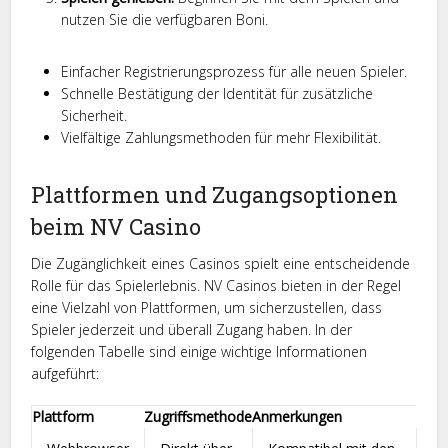
nutzen Sie die verfügbaren Boni.
Einfacher Registrierungsprozess für alle neuen Spieler.
Schnelle Bestätigung der Identität für zusätzliche
Sicherheit.
Vielfältige Zahlungsmethoden für mehr Flexibilität.
Plattformen und Zugangsoptionen
beim NV Casino
Die Zugänglichkeit eines Casinos spielt eine entscheidende
Rolle für das Spielerlebnis. NV Casinos bieten in der Regel
eine Vielzahl von Plattformen, um sicherzustellen, dass
Spieler jederzeit und überall Zugang haben. In der
folgenden Tabelle sind einige wichtige Informationen
aufgeführt:
Plattform
Zugriffsmethode
Anmerkungen