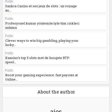
Public
Sankra Casino et ses jeux de slots : un voyage
au...
Public
Profesyonel kumar yöntemleriyle tüm riskleri
anlama
Public
Clever ways to win big gambling, playing your
lucky...
Public
Kaasino’s top 5 slots met de hoogste RTP:
speel...
Public
Boost your gaming experience: fast payouts at
Online...
About the author
aios