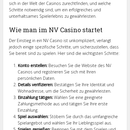
sich in der Welt der Casinos zurechtfinden, und welche
Schritte notwendig sind, um ein erfolgreiches und
unterhaltsames Spielerlebnis zu gewährleisten.
Wie man im NV Casino startet
Der Einstieg in ein NV Casino ist unkompliziert, verlangt
jedoch einige spezifische Schritte, um sicherzustellen, dass
Sie bereit sind zu spielen. Hier sind die wichtigsten Schritte:
Konto erstellen:
Besuchen Sie die Website des NV
Casinos und registrieren Sie sich mit Ihren
persönlichen Daten.
Details verifizieren:
Bestätigen Sie Ihre Identität und
Wohnadresse, um die Sicherheit zu gewährleisten.
Einzahlung tätigen:
Wählen Sie eine geeignete
Zahlungsmethode aus und tätigen Sie Ihre erste
Einzahlung.
Spiel auswählen:
Stöbern Sie durch das umfangreiche
Spielangebot und wählen Sie Ihr Lieblingsspiel aus.
Spielen genießen:
Beginnen Sie mit dem Spielen und