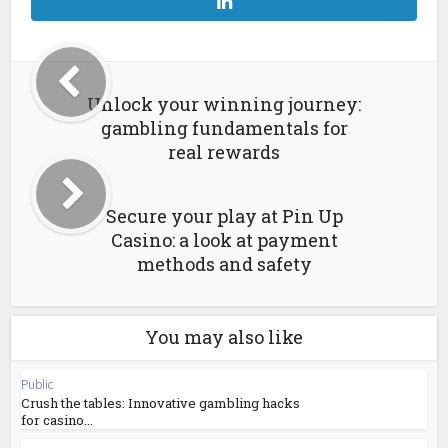
Unlock your winning journey:
gambling fundamentals for
real rewards
Secure your play at Pin Up
Casino: a look at payment
methods and safety
You may also like
Public
Crush the tables: Innovative gambling hacks
for casino...