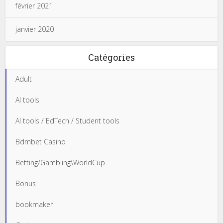
février 2021
janvier 2020
Catégories
Adult
AI tools
AI tools / EdTech / Student tools
Bdmbet Casino
Betting/Gambling\WorldCup
Bonus
bookmaker