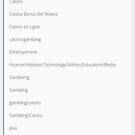
Casino
Casino Bonus Bet Riviera
Casino en Ligne
casino/gambling
Entertainment
Finance/Hobbies/Technology/Utilities/Education/Media
Gamblimg
Gambling
gambling/casino
Gambling\Casino
jeux