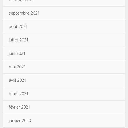
septembre 2021
août 2021
juillet 2021
juin 2021
mai 2021
avril 2021
mars 2021
février 2021
janvier 2020