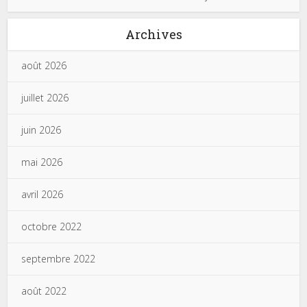
Archives
août 2026
juillet 2026
juin 2026
mai 2026
avril 2026
octobre 2022
septembre 2022
août 2022