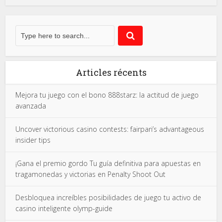
Articles récents
Mejora tu juego con el bono 888starz: la actitud de juego
avanzada
Uncover victorious casino contests: fairpari’s advantageous
insider tips
¡Gana el premio gordo Tu guía definitiva para apuestas en
tragamonedas y victorias en Penalty Shoot Out
Desbloquea increíbles posibilidades de juego tu activo de
casino inteligente olymp-guide