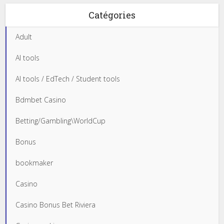
Catégories
Adult
AI tools
AI tools / EdTech / Student tools
Bdmbet Casino
Betting/Gambling\WorldCup
Bonus
bookmaker
Casino
Casino Bonus Bet Riviera