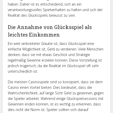
haben. Daher ist es entscheidend, sich an ein
verantwortungsvolles Spielverhalten zu halten und sich der
Realität des Glücksspiels bewusst zu sein.
Die Annahme von Glücksspiel als
leichtes Einkommen
Ein weit verbreiteter Glaube ist, dass Glücksspiel eine
einfache Möglichkeit ist, Geld zu verdienen. Viele Menschen
denken, dass sie mit etwas Geschick und Strategie
regelmäßig Gewinne erzielen können. Diese Vorstellung ist
jedoch trügerisch, da die Realität im Glücksspiel oft sehr
unterschiedlich ist.
Die meisten Casinospiele sind so konzipiert, dass sie dem
Casino einen Vorteil bieten. Dies bedeutet, dass die
Wahrscheinlichkeit, auf lange Sicht Geld zu gewinnen, gegen
die Spieler arbeitet. Während einige Glückspielsessions mit
Gewinnen enden können, ist es wichtig zu erkennen, dass
dies nicht die Norm ist. Spieler sollten sich darauf