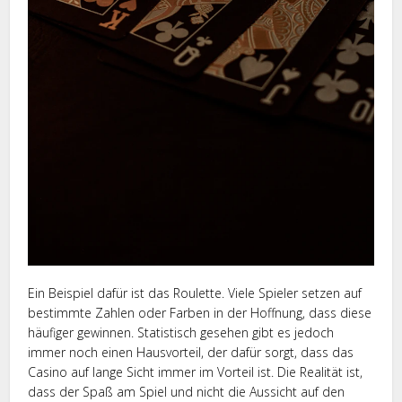
Ein Beispiel dafür ist das Roulette. Viele Spieler setzen auf
bestimmte Zahlen oder Farben in der Hoffnung, dass diese
häufiger gewinnen. Statistisch gesehen gibt es jedoch
immer noch einen Hausvorteil, der dafür sorgt, dass das
Casino auf lange Sicht immer im Vorteil ist. Die Realität ist,
dass der Spaß am Spiel und nicht die Aussicht auf den