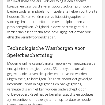
van kwetsbare spelers. Gokverslaving is een serieuze
kwestie, en casino’s die verantwoord gokken promoten,
bieden tools en middelen om spelers te helpen controle te
houden. Dit kan variëren van zelfuitsluitingsopties en
stortingslimieten tot informatie over hulpbronnen voor
probleemgokken. Veiligheid in deze context gaat dus
verder dan alleen technische beveiliging; het omvat ook
ethische verantwoordelijkheden.
Technologische Waarborgen voor
Spelerbescherming
Moderne online casino’s maken gebruik van geavanceerde
encryptietechnologieën, zoals SSL-encryptie, om alle
gegevens die tussen de speler en het casino worden
uitgewisseld, te beveiligen. Dit zorgt ervoor dat gevoelige
informatie, zoals inloggegevens en bankgegevens,
versleuteld is en niet kan worden onderschept door
onbevoegden. Regelmatige beveiligingsaudits en updates
zijn essentieel om deze systemen up-to-date te houden
tegen nieuwe dreigingen.