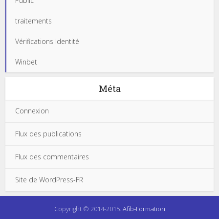
Public
traitements
Vérifications Identité
Winbet
Méta
Connexion
Flux des publications
Flux des commentaires
Site de WordPress-FR
Copyright © 2014-2015.
Afib-Formation