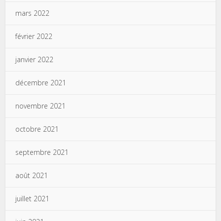
mars 2022
février 2022
janvier 2022
décembre 2021
novembre 2021
octobre 2021
septembre 2021
août 2021
juillet 2021