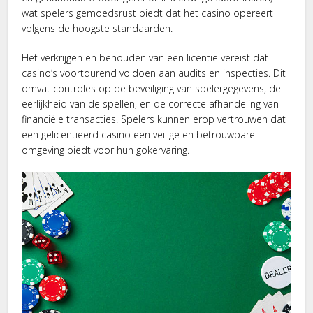
wat spelers gemoedsrust biedt dat het casino opereert
volgens de hoogste standaarden.
Het verkrijgen en behouden van een licentie vereist dat
casino’s voortdurend voldoen aan audits en inspecties. Dit
omvat controles op de beveiliging van spelergegevens, de
eerlijkheid van de spellen, en de correcte afhandeling van
financiële transacties. Spelers kunnen erop vertrouwen dat
een gelicentieerd casino een veilige en betrouwbare
omgeving biedt voor hun gokervaring.