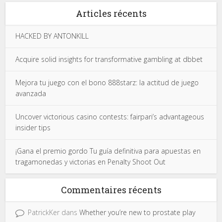
Articles récents
HACKED BY ANTONKILL
Acquire solid insights for transformative gambling at dbbet
Mejora tu juego con el bono 888starz: la actitud de juego
avanzada
Uncover victorious casino contests: fairpari’s advantageous
insider tips
¡Gana el premio gordo Tu guía definitiva para apuestas en
tragamonedas y victorias en Penalty Shoot Out
Commentaires récents
PatrickKer
dans
Whether you’re new to prostate play