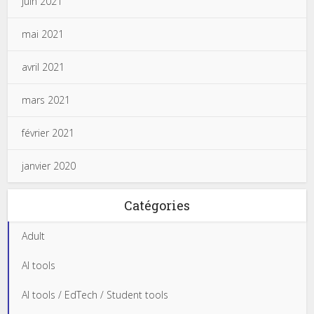
juin 2021
mai 2021
avril 2021
mars 2021
février 2021
janvier 2020
Catégories
Adult
AI tools
AI tools / EdTech / Student tools