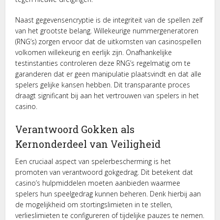
Naast gegevensencryptie is de integriteit van de spellen zelf
van het grootste belang. Willekeurige nummergeneratoren
(RNG’s) zorgen ervoor dat de uitkomsten van casinospellen
volkomen willekeurig en eerlijk zijn. Onafhankelijke
testinstanties controleren deze RNG’s regelmatig om te
garanderen dat er geen manipulatie plaatsvindt en dat alle
spelers gelijke kansen hebben. Dit transparante proces
draagt significant bij aan het vertrouwen van spelers in het
casino.
Verantwoord Gokken als
Kernonderdeel van Veiligheid
Een cruciaal aspect van spelerbescherming is het
promoten van verantwoord gokgedrag. Dit betekent dat
casino’s hulpmiddelen moeten aanbieden waarmee
spelers hun speelgedrag kunnen beheren. Denk hierbij aan
de mogelijkheid om stortingslimieten in te stellen,
verlieslimieten te configureren of tijdelijke pauzes te nemen.