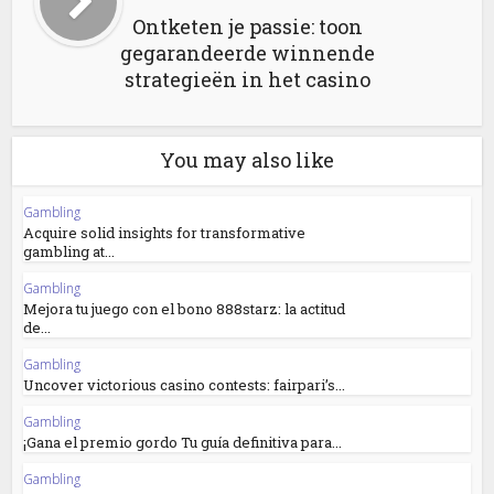
Ontketen je passie: toon
gegarandeerde winnende
strategieën in het casino
You may also like
Gambling
Acquire solid insights for transformative
gambling at...
Gambling
Mejora tu juego con el bono 888starz: la actitud
de...
Gambling
Uncover victorious casino contests: fairpari’s...
Gambling
¡Gana el premio gordo Tu guía definitiva para...
Gambling