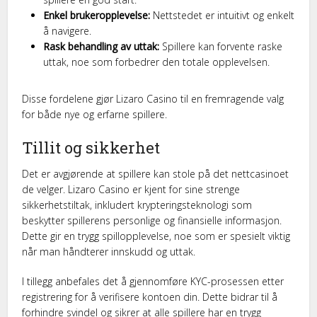
Enkel brukeropplevelse:
Nettstedet er intuitivt og enkelt
å navigere.
Rask behandling av uttak:
Spillere kan forvente raske
uttak, noe som forbedrer den totale opplevelsen.
Disse fordelene gjør Lizaro Casino til en fremragende valg
for både nye og erfarne spillere.
Tillit og sikkerhet
Det er avgjørende at spillere kan stole på det nettcasinoet
de velger. Lizaro Casino er kjent for sine strenge
sikkerhetstiltak, inkludert krypteringsteknologi som
beskytter spillerens personlige og finansielle informasjon.
Dette gir en trygg spillopplevelse, noe som er spesielt viktig
når man håndterer innskudd og uttak.
I tillegg anbefales det å gjennomføre KYC-prosessen etter
registrering for å verifisere kontoen din. Dette bidrar til å
forhindre svindel og sikrer at alle spillere har en trygg