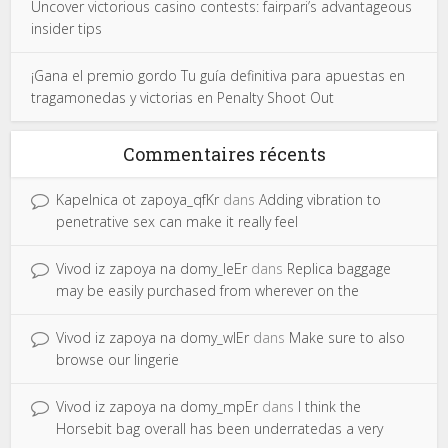
Uncover victorious casino contests: fairpari’s advantageous
insider tips
¡Gana el premio gordo Tu guía definitiva para apuestas en
tragamonedas y victorias en Penalty Shoot Out
Commentaires récents
Kapelnica ot zapoya_qfKr
dans
Adding vibration to
penetrative sex can make it really feel
Vivod iz zapoya na domy_leEr
dans
Replica baggage
may be easily purchased from wherever on the
Vivod iz zapoya na domy_wlEr
dans
Make sure to also
browse our lingerie
Vivod iz zapoya na domy_mpEr
dans
I think the
Horsebit bag overall has been underratedas a very