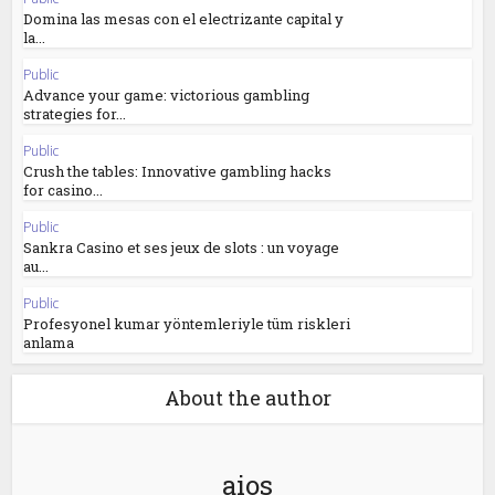
Domina las mesas con el electrizante capital y
la...
Public
Advance your game: victorious gambling
strategies for...
Public
Crush the tables: Innovative gambling hacks
for casino...
Public
Sankra Casino et ses jeux de slots : un voyage
au...
Public
Profesyonel kumar yöntemleriyle tüm riskleri
anlama
About the author
aios