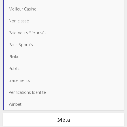
Meilleur Casino
Non classé
Paiements Sécurisés
Paris Sportifs
Plinko
Public
traitements
Vérifications Identité
Winbet
Méta