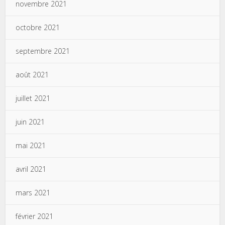
novembre 2021
octobre 2021
septembre 2021
août 2021
juillet 2021
juin 2021
mai 2021
avril 2021
mars 2021
février 2021