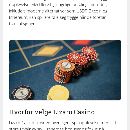
opplevelse. Med flere tilgjengelige betalingsmetoder,
inkludert moderne alternativer som USDT, Bitcoin og
Ethereum, kan spillere føle seg trygge når de foretar
transaksjoner.
Hvorfor velge Lizaro Casino
Lizaro Casino tilbyr en overlegent spillopplevelse med sitt
store utvalg av spill, generøse bonuser og fokus på