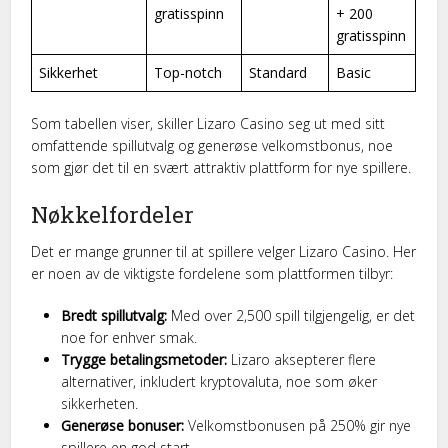
gratisspinn
+ 200
gratisspinn
Sikkerhet
Top-notch
Standard
Basic
Som tabellen viser, skiller Lizaro Casino seg ut med sitt
omfattende spillutvalg og generøse velkomstbonus, noe
som gjør det til en svært attraktiv plattform for nye spillere.
Nøkkelfordeler
Det er mange grunner til at spillere velger Lizaro Casino. Her
er noen av de viktigste fordelene som plattformen tilbyr:
Bredt spillutvalg:
Med over 2,500 spill tilgjengelig, er det
noe for enhver smak.
Trygge betalingsmetoder:
Lizaro aksepterer flere
alternativer, inkludert kryptovaluta, noe som øker
sikkerheten.
Generøse bonuser:
Velkomstbonusen på 250% gir nye
spillere en god start.