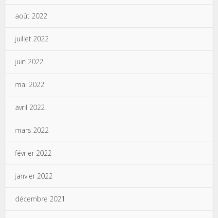
août 2022
juillet 2022
juin 2022
mai 2022
avril 2022
mars 2022
février 2022
janvier 2022
décembre 2021