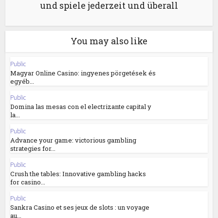
und spiele jederzeit und überall
You may also like
Public
Magyar Online Casino: ingyenes pörgetések és
egyéb...
Public
Domina las mesas con el electrizante capital y
la...
Public
Advance your game: victorious gambling
strategies for...
Public
Crush the tables: Innovative gambling hacks
for casino...
Public
Sankra Casino et ses jeux de slots : un voyage
au...