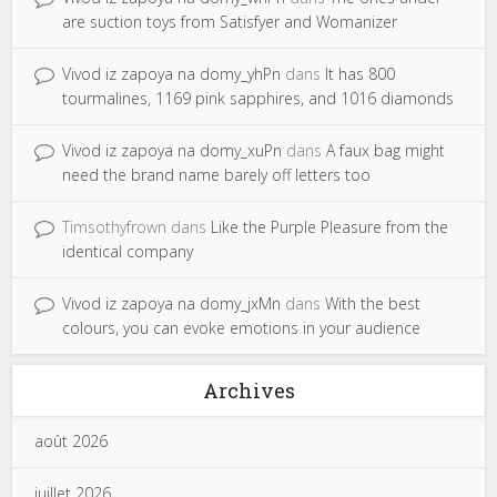
are suction toys from Satisfyer and Womanizer
Vivod iz zapoya na domy_yhPn
dans
It has 800
tourmalines, 1169 pink sapphires, and 1016 diamonds
Vivod iz zapoya na domy_xuPn
dans
A faux bag might
need the brand name barely off letters too
Timsothyfrown
dans
Like the Purple Pleasure from the
identical company
Vivod iz zapoya na domy_jxMn
dans
With the best
colours, you can evoke emotions in your audience
Archives
août 2026
juillet 2026