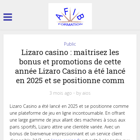
Public
Lizaro casino : maîtrisez les
bonus et promotions de cette
année Lizaro Casino a été lancé
en 2025 et se positionne comm
3 mois ago
by
aios
Lizaro Casino a été lancé en 2025 et se positionne comme
une plateforme de jeu en ligne incontournable. En offrant
une large gamme de jeux allant des machines à sous aux
paris sportifs, Lizaro attire une clientèle variée. Avec un
bonus de bienvenue impressionnant et un service client