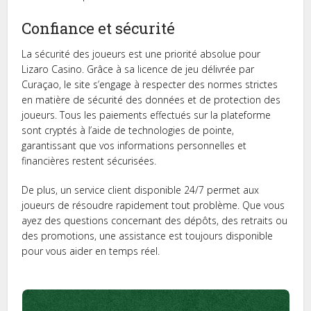
Confiance et sécurité
La sécurité des joueurs est une priorité absolue pour
Lizaro Casino. Grâce à sa licence de jeu délivrée par
Curaçao, le site s’engage à respecter des normes strictes
en matière de sécurité des données et de protection des
joueurs. Tous les paiements effectués sur la plateforme
sont cryptés à l’aide de technologies de pointe,
garantissant que vos informations personnelles et
financières restent sécurisées.
De plus, un service client disponible 24/7 permet aux
joueurs de résoudre rapidement tout problème. Que vous
ayez des questions concernant des dépôts, des retraits ou
des promotions, une assistance est toujours disponible
pour vous aider en temps réel.