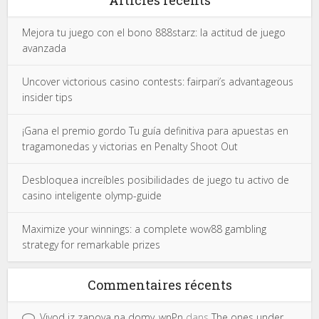
Articles récents
Mejora tu juego con el bono 888starz: la actitud de juego
avanzada
Uncover victorious casino contests: fairpari’s advantageous
insider tips
¡Gana el premio gordo Tu guía definitiva para apuestas en
tragamonedas y victorias en Penalty Shoot Out
Desbloquea increíbles posibilidades de juego tu activo de
casino inteligente olymp-guide
Maximize your winnings: a complete wow88 gambling
strategy for remarkable prizes
Commentaires récents
Vivod iz zapoya na domy_wnPn
dans
The ones under