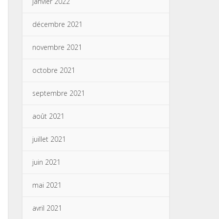
janvier 2022
décembre 2021
novembre 2021
octobre 2021
septembre 2021
août 2021
juillet 2021
juin 2021
mai 2021
avril 2021