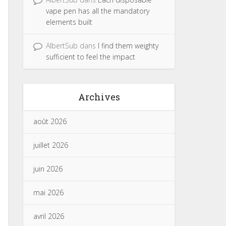
vape pen has all the mandatory
elements built
AlbertSub
dans
I find them weighty
sufficient to feel the impact
Archives
août 2026
juillet 2026
juin 2026
mai 2026
avril 2026