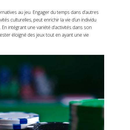
alternatives au jeu. Engager du temps dans d’autres
tés culturelles, peut enrichir la vie d’un individu
. En intégrant une variété d’activités dans son
 rester éloigné des jeux tout en ayant une vie