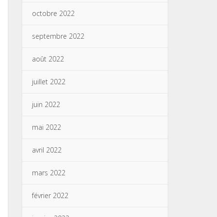
octobre 2022
septembre 2022
août 2022
juillet 2022
juin 2022
mai 2022
avril 2022
mars 2022
février 2022