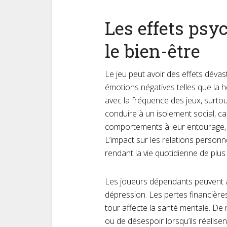
Les effets psy
le bien-être
Le jeu peut avoir des effets dévast
émotions négatives telles que la h
avec la fréquence des jeux, surtou
conduire à un isolement social, ca
comportements à leur entourage, a
L’impact sur les relations personn
rendant la vie quotidienne de plus e
Les joueurs dépendants peuvent a
dépression. Les pertes financière
tour affecte la santé mentale. De
ou de désespoir lorsqu’ils réalisen