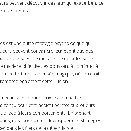
ueurs peuvent découvrir des jeux qui exacerbent ce
e leurs pertes.
rtes est une autre stratégie psychologique qui
ueurs peuvent convaincre leur esprit que des
pertes passées. Ce mécanisme de défense les
de manière objective, les poussant à continuer à
ent de fortune. La pensée magique, où l’on croit
renforce également cette illusion.
es mécanismes pour mieux les combattre.
t conçu pour être addictif permet aux joueurs
ique face à leurs comportements. En prenant
ues, il est possible de développer des stratégies
er dans les filets de la dépendance.