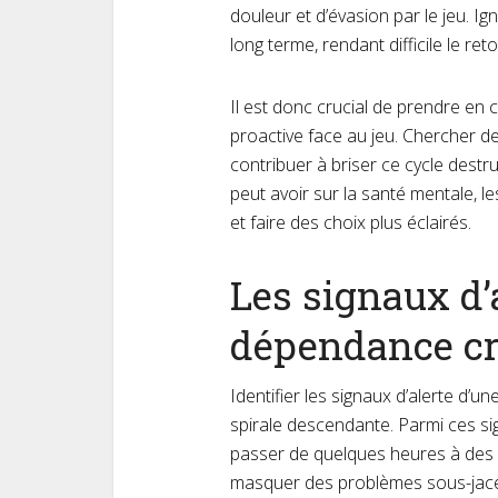
douleur et d’évasion par le jeu. I
long terme, rendant difficile le ret
Il est donc crucial de prendre e
proactive face au jeu. Chercher de
contribuer à briser ce cycle destr
peut avoir sur la santé mentale, l
et faire des choix plus éclairés.
Les signaux d’
dépendance cr
Identifier les signaux d’alerte d’
spirale descendante. Parmi ces sig
passer de quelques heures à des
masquer des problèmes sous-jacents