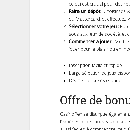
ce qui est crucial pour des ret
Faire un dépôt :
Choisissez v
ou Mastercard, et effectuez v
Sélectionner votre jeu :
Parco
sous aux jeux de société, et ch
Commencer à jouer :
Mettez 
jouer pour le plaisir ou en mo
Inscription facile et rapide
Large sélection de jeux dispo
Dépôts sécurisés et variés
Offre de bon
CasinoRex se distingue également 
l’expérience des nouveaux joueu
aussi faciles à comprendre, ce qu