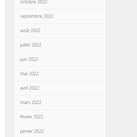
octobre 2022
septembre 2022
août 2022
juillet 2022
juin 2022
mai 2022
avril 2022
mars 2022
février 2022
janvier 2022