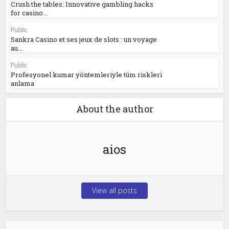
Crush the tables: Innovative gambling hacks
for casino...
Public
Sankra Casino et ses jeux de slots : un voyage
au...
Public
Profesyonel kumar yöntemleriyle tüm riskleri
anlama
About the author
aios
View all posts