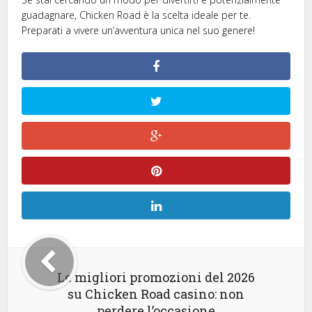
guadagnare, Chicken Road è la scelta ideale per te.
Preparati a vivere un’avventura unica nel suo genere!
Le migliori promozioni del 2026
su Chicken Road casino: non
perdere l’occasione