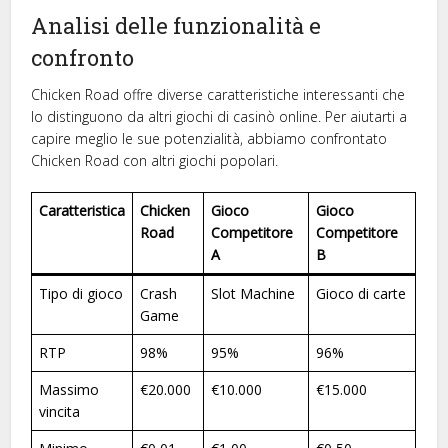
Analisi delle funzionalità e
confronto
Chicken Road offre diverse caratteristiche interessanti che
lo distinguono da altri giochi di casinò online. Per aiutarti a
capire meglio le sue potenzialità, abbiamo confrontato
Chicken Road con altri giochi popolari.
Caratteristica
Chicken
Gioco
Gioco
Road
Competitore
Competitore
A
B
Tipo di gioco
Crash
Slot Machine
Gioco di carte
Game
RTP
98%
95%
96%
Massimo
€20.000
€10.000
€15.000
vincita