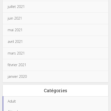
juillet 2021
juin 2021
mai 2021
avril 2021
mars 2021
février 2021
janvier 2020
Catégories
Adult