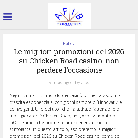
Public
Le migliori promozioni del 2026
su Chicken Road casino: non
perdere l’occasione
3 mois ago
by
aios
Negli ultimi anni, il mondo dei casinò online ha visto una
crescita esponenziale, con giochi sempre più innovativi e
coinvolgenti. Uno dei titoli che ha attirato l’attenzione di
molti giocatori è Chicken Road, un gioco sviluppato da
InOut Games che promette un’esperienza unica e
stimolante. In questo articolo, esploreremo le migliori
promozioni del 2026 su Chicken Road casino, come ad