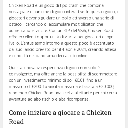
Chicken Road è un gioco di tipo crash che combina
nostalgia e dinamiche di gioco interattive. In questo gioco, i
giocatori devono guidare un pollo attraverso una serie di
ostacoli, cercando di accumulare moltiplicatori che
aumentano le vincite. Con un RTP del 98%, Chicken Road
offre eccellenti opportunità di vincita per giocatori di ogni
livello. L’entusiasmo intorno a questo gioco è accentuato
dal suo lancio previsto per il 4 aprile 2024, creando attesa
e curiosità nel panorama dei casinò online.
Questa innovativa esperienza di gioco non solo è
coinvolgente, ma offre anche la possibilità di scommettere
con un investimento minimo di soli €0,01, fino a un
massimo di €200. La vincita massima è fissata a €20.000,
rendendo Chicken Road una scelta allettante per chi cerca
avventure ad alto rischio e alta ricompensa.
Come iniziare a giocare a Chicken
Road