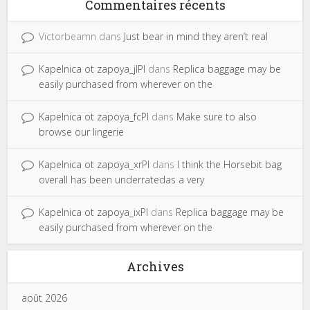
Commentaires récents
Victorbeamn
dans
Just bear in mind they aren’t real
Kapelnica ot zapoya_jlPl
dans
Replica baggage may be
easily purchased from wherever on the
Kapelnica ot zapoya_fcPl
dans
Make sure to also
browse our lingerie
Kapelnica ot zapoya_xrPl
dans
I think the Horsebit bag
overall has been underratedas a very
Kapelnica ot zapoya_ixPl
dans
Replica baggage may be
easily purchased from wherever on the
Archives
août 2026