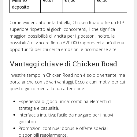
Minimo
€0,01
€1,00
€0,50
deposito
Come evidenziato nella tabella, Chicken Road offre un RTP
superiore rispetto ai giochi concorrenti, il che significa
maggiori possibilità di vincita per i giocatori. Inoltre, la
possibilità di vincere fino a €20.000 rappresenta un’ottima
opportunità per chi cerca emozioni e ricompense alte.
Vantaggi chiave di Chicken Road
Investire tempo in Chicken Road non è solo divertente, ma
porta anche con sé vari vantaggi. Ecco alcuni motivi per cui
questo gioco merita la tua attenzione:
Esperienza di gioco unica: combina elementi di
strategia e casualità.
Interfaccia intuitiva: facile da navigare per i nuovi
giocatori.
Promozioni continue: bonus e offerte speciali
disponibili regolarmente.