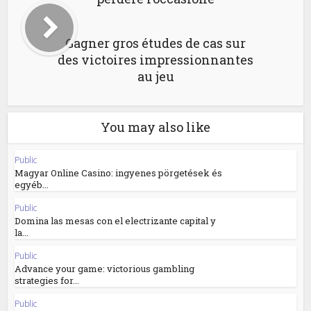
Gagner gros études de cas sur
des victoires impressionnantes
au jeu
You may also like
Public
Magyar Online Casino: ingyenes pörgetések és
egyéb...
Public
Domina las mesas con el electrizante capital y
la...
Public
Advance your game: victorious gambling
strategies for...
Public