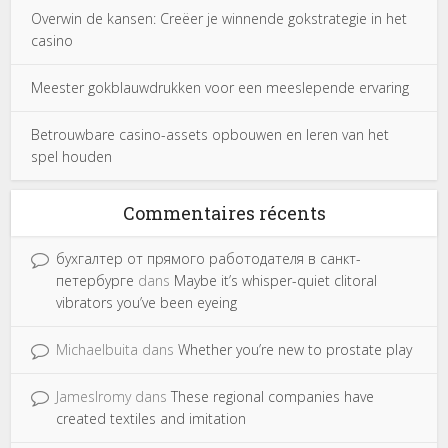
Overwin de kansen: Creëer je winnende gokstrategie in het
casino
Meester gokblauwdrukken voor een meeslepende ervaring
Betrouwbare casino-assets opbouwen en leren van het
spel houden
Commentaires récents
бухгалтер от прямого работодателя в санкт-
петербурге
dans
Maybe it’s whisper-quiet clitoral
vibrators you’ve been eyeing
Michaelbuita
dans
Whether you’re new to prostate play
JamesIromy
dans
These regional companies have
created textiles and imitation