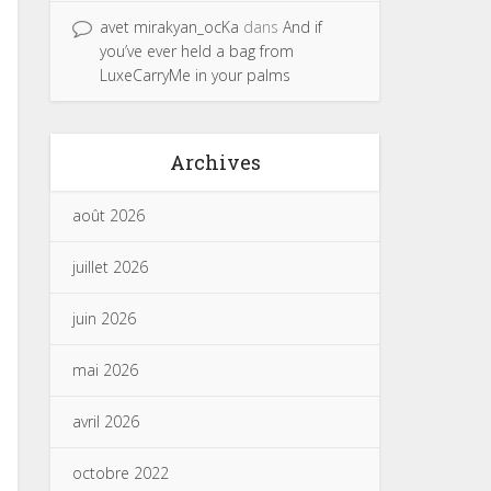
avet mirakyan_ocKa
dans
And if
you’ve ever held a bag from
LuxeCarryMe in your palms
Archives
août 2026
juillet 2026
juin 2026
mai 2026
avril 2026
octobre 2022