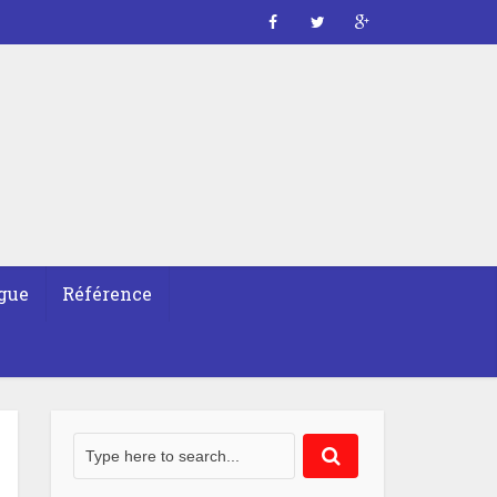
gue
Référence