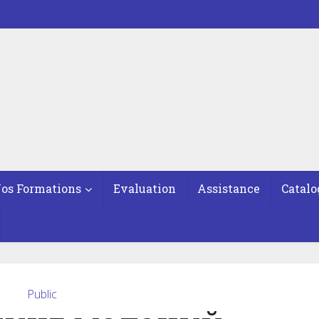
os Formations
Evaluation
Assistance
Catalo
Public