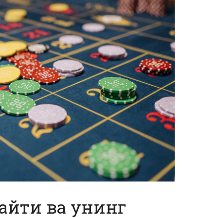
сайти ва унинг