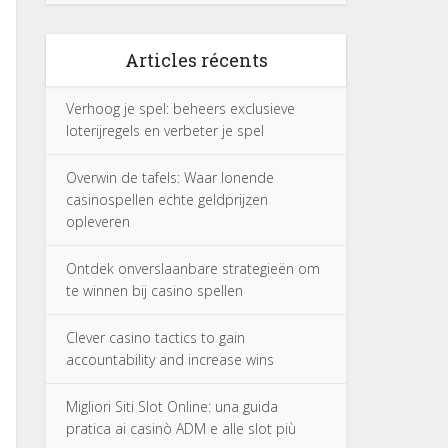
Articles récents
Verhoog je spel: beheers exclusieve
loterijregels en verbeter je spel
Overwin de tafels: Waar lonende
casinospellen echte geldprijzen
opleveren
Ontdek onverslaanbare strategieën om
te winnen bij casino spellen
Clever casino tactics to gain
accountability and increase wins
Migliori Siti Slot Online: una guida
pratica ai casinò ADM e alle slot più