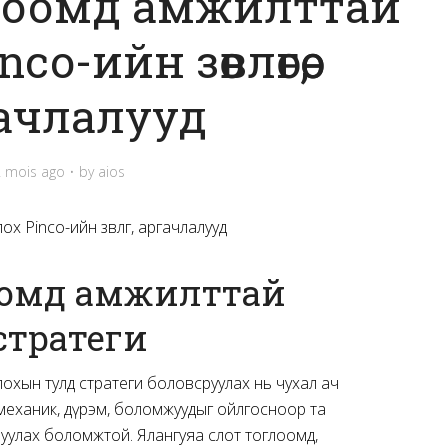
лоомд амжилттай
co-ийн зөвлөгөө,
ачлалууд
2 mois ago
by
aios
Pinco-ийн зөвлөгөө, аргачлалууд
оомд амжилттай
стратеги
охын тулд стратеги боловсруулах нь чухал ач
механик, дүрэм, боломжуудыг ойлгосноор та
руулах боломжтой. Ялангуяа слот тоглоомд,