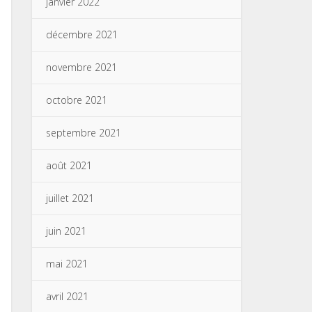
janvier 2022
décembre 2021
novembre 2021
octobre 2021
septembre 2021
août 2021
juillet 2021
juin 2021
mai 2021
avril 2021