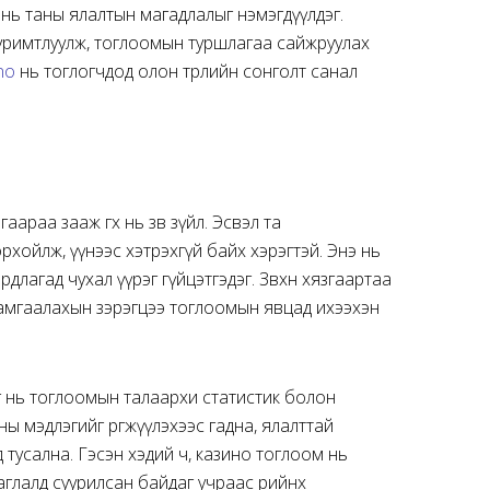
 нь таны ялалтын магадлалыг нэмэгдүүлдэг.
хуримтлуулж, тоглоомын туршлагаа сайжруулах
no
нь тоглогчдод олон төрлийн сонголт санал
гаараа зааж өгөх нь зөв зүйл. Эсвэл та
рхойлж, үүнээс хэтрэхгүй байх хэрэгтэй. Энэ нь
рдлагад чухал үүрэг гүйцэтгэдэг. Зөвхөн хязгаартаа
хамгаалахын зэрэгцээ тоглоомын явцад ихээхэн
г нь тоглоомын талаархи статистик болон
ы мэдлэгийг өргөжүүлэхээс гадна, ялалттай
д тусална. Гэсэн хэдий ч, казино тоглоом нь
глалд суурилсан байдаг учраас өөрийнхөө