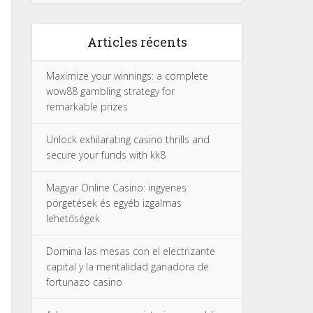
Articles récents
Maximize your winnings: a complete
wow88 gambling strategy for
remarkable prizes
Unlock exhilarating casino thrills and
secure your funds with kk8
Magyar Online Casino: ingyenes
pörgetések és egyéb izgalmas
lehetőségek
Domina las mesas con el electrizante
capital y la mentalidad ganadora de
fortunazo casino