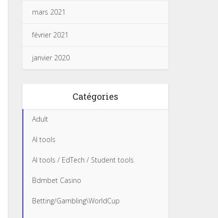
mars 2021
février 2021
janvier 2020
Catégories
Adult
AI tools
AI tools / EdTech / Student tools
Bdmbet Casino
Betting/Gambling\WorldCup