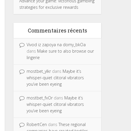
Advance your game: victorious gambling
strategies for exclusive rewards
Commentaires récents
Vivod iz zapoya na domy_bkOa
dans
Make sure to also browse our
lingerie
mostbet_ylkr
dans
Maybe it’s
whisper-quiet clitoral vibrators
you’ve been eyeing
mostbet_fxOr
dans
Maybe it’s
whisper-quiet clitoral vibrators
you’ve been eyeing
RobertCen
dans
These regional
companies have created textiles