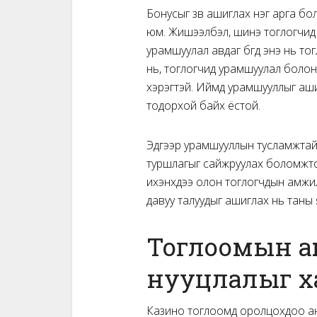
Бонусыг зөв ашиглах нэг арга бо
юм. Жишээлбэл, шинэ тоглогчи
урамшуулал авдаг бөгөөд энэ нь 
нь, тоглогчид урамшуулал боло
хэрэгтэй. Иймд урамшууллыг аш
тодорхой байх ёстой.
Эдгээр урамшууллын тусламжтайга
туршлагыг сайжруулах боломжто
ихэнхдээ олон тоглогчдын амжил
давуу талуудыг ашиглах нь таны яла
Тоглоомын а
нууцлалыг х
Казино тоглоомд оролцохдоо аюу