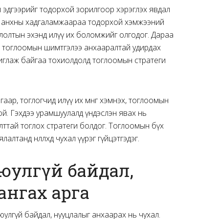
л эдгээрийг тодорхой зорилгоор хэрэглэх явдал
д анхны хадгаламжаараа тодорхой хэмжээний
тоглолтын эхэнд илүү их боломжийг олгодог. Дараа
н тоглоомын шимтгэлээ анхааралтай удирдах
иглаж байгаа тохиолдолд тоглоомын стратеги
ар, тоглогчид илүү их мөнгө хэмнэх, тоглоомын
й. Гэхдээ урамшуулалд үндэслэн явах нь
ттай тоглох стратеги болдог. Тоглоомын бүх
лтанд нөлөөлөхөд чухал үүрэг гүйцэтгэдэг.
юулгүй байдал,
ангах арга
лгүй байдал, нууцлалыг анхаарах нь чухал.