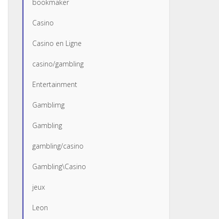
bookmaker
Casino
Casino en Ligne
casino/gambling
Entertainment
Gamblimg
Gambling
gambling/casino
Gambling\Casino
jeux
Leon