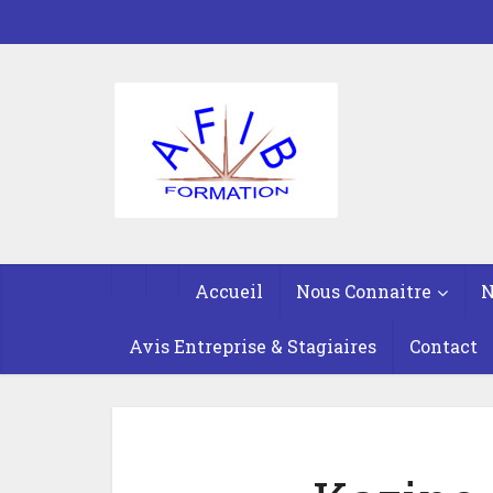
Accueil
Nous Connaitre
N
Avis Entreprise & Stagiaires
Contact