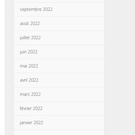
septembre 2022
août 2022
juillet 2022
juin 2022
mai 2022
avril 2022
mars 2022
février 2022
janvier 2022