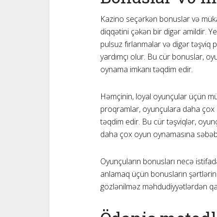
Kazino seçərkən bonuslar və mükaf
diqqətini çəkən bir digər amildir. 
pulsuz fırlanmalar və digər təşviq
yardımçı olur. Bu cür bonuslar, oyu
oynama imkanı təqdim edir.
Həmçinin, loyal oyunçular üçün mü
proqramlar, oyunçulara daha çox 
təqdim edir. Bu cür təşviqlər, oy
daha çox oyun oynamasına səbəb o
Oyunçuların bonusları necə istifadə
anlamaq üçün bonusların şərtlərin
gözlənilməz məhdudiyyətlərdən q