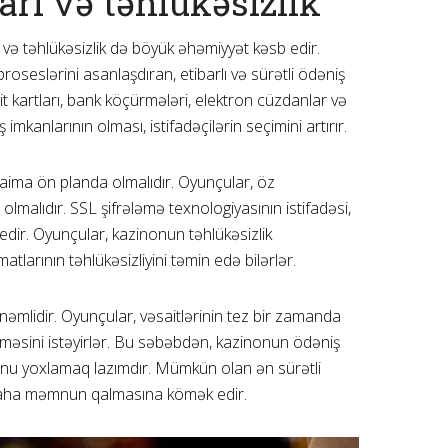
rı və təhlükəsizlik
və təhlükəsizlik də böyük əhəmiyyət kəsb edir.
oseslərini asanlaşdıran, etibarlı və sürətli ödəniş
it kartları, bank köçürmələri, elektron cüzdanlar və
 imkanlarının olması, istifadəçilərin seçimini artırır.
daima ön planda olmalıdır. Oyunçular, öz
malıdır. SSL şifrələmə texnologiyasının istifadəsi,
 edir. Oyunçular, kazinonun təhlükəsizlik
atlarının təhlükəsizliyini təmin edə bilərlər.
önəmlidir. Oyunçular, vəsaitlərinin tez bir zamanda
lməsini istəyirlər. Bu səbəbdən, kazinonun ödəniş
unu yoxlamaq lazımdır. Mümkün olan ən sürətli
daha məmnun qalmasına kömək edir.