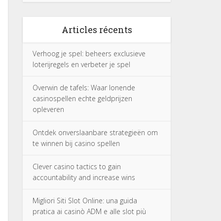
Articles récents
Verhoog je spel: beheers exclusieve
loterijregels en verbeter je spel
Overwin de tafels: Waar lonende
casinospellen echte geldprijzen
opleveren
Ontdek onverslaanbare strategieën om
te winnen bij casino spellen
Clever casino tactics to gain
accountability and increase wins
Migliori Siti Slot Online: una guida
pratica ai casinò ADM e alle slot più