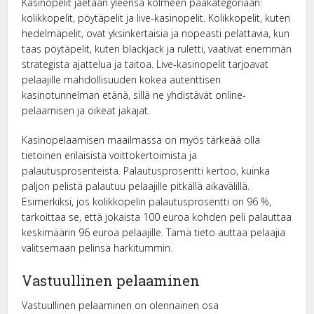
Kasinopelit jaetaan yleensä kolmeen pääkategoriaan:
kolikkopelit, pöytäpelit ja live-kasinopelit. Kolikkopelit, kuten
hedelmäpelit, ovat yksinkertaisia ja nopeasti pelattavia, kun
taas pöytäpelit, kuten blackjack ja ruletti, vaativat enemmän
strategista ajattelua ja taitoa. Live-kasinopelit tarjoavat
pelaajille mahdollisuuden kokea autenttisen
kasinotunnelman etänä, sillä ne yhdistävät online-
pelaamisen ja oikeat jakajat.
Kasinopelaamisen maailmassa on myös tärkeää olla
tietoinen erilaisista voittokertoimista ja
palautusprosenteista. Palautusprosentti kertoo, kuinka
paljon pelistä palautuu pelaajille pitkällä aikavälillä.
Esimerkiksi, jos kolikkopelin palautusprosentti on 96 %,
tarkoittaa se, että jokaista 100 euroa kohden peli palauttaa
keskimäärin 96 euroa pelaajille. Tämä tieto auttaa pelaajia
valitsemaan pelinsä harkitummin.
Vastuullinen pelaaminen
Vastuullinen pelaaminen on olennainen osa