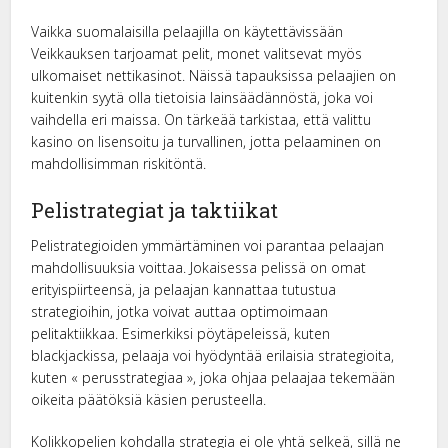
Vaikka suomalaisilla pelaajilla on käytettävissään
Veikkauksen tarjoamat pelit, monet valitsevat myös
ulkomaiset nettikasinot. Näissä tapauksissa pelaajien on
kuitenkin syytä olla tietoisia lainsäädännöstä, joka voi
vaihdella eri maissa. On tärkeää tarkistaa, että valittu
kasino on lisensoitu ja turvallinen, jotta pelaaminen on
mahdollisimman riskitöntä.
Pelistrategiat ja taktiikat
Pelistrategioiden ymmärtäminen voi parantaa pelaajan
mahdollisuuksia voittaa. Jokaisessa pelissä on omat
erityispiirteensä, ja pelaajan kannattaa tutustua
strategioihin, jotka voivat auttaa optimoimaan
pelitaktiikkaa. Esimerkiksi pöytäpeleissä, kuten
blackjackissa, pelaaja voi hyödyntää erilaisia strategioita,
kuten « perusstrategiaa », joka ohjaa pelaajaa tekemään
oikeita päätöksiä käsien perusteella.
Kolikkopelien kohdalla strategia ei ole yhtä selkeä, sillä ne