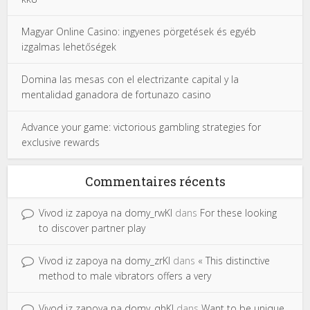
Magyar Online Casino: ingyenes pörgetések és egyéb
izgalmas lehetőségek
Domina las mesas con el electrizante capital y la
mentalidad ganadora de fortunazo casino
Advance your game: victorious gambling strategies for
exclusive rewards
Commentaires récents
Vivod iz zapoya na domy_rwKl
dans
For these looking
to discover partner play
Vivod iz zapoya na domy_zrKl
dans
« This distinctive
method to male vibrators offers a very
Vivod iz zapoya na domy_qhKl
dans
Want to be unique,