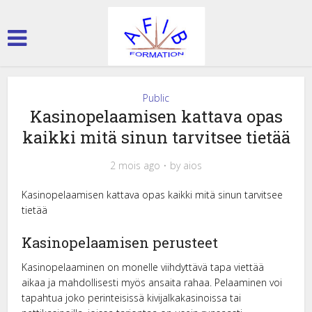
Public
Kasinopelaamisen kattava opas
kaikki mitä sinun tarvitsee tietää
2 mois ago
by
aios
Kasinopelaamisen kattava opas kaikki mitä sinun tarvitsee
tietää
Kasinopelaamisen perusteet
Kasinopelaaminen on monelle viihdyttävä tapa viettää
aikaa ja mahdollisesti myös ansaita rahaa. Pelaaminen voi
tapahtua joko perinteisissä kivijalkakasinoissa tai