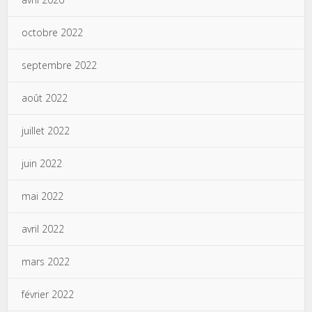
octobre 2022
septembre 2022
août 2022
juillet 2022
juin 2022
mai 2022
avril 2022
mars 2022
février 2022