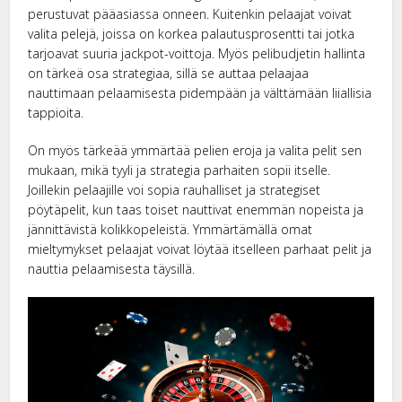
perustuvat pääasiassa onneen. Kuitenkin pelaajat voivat
valita pelejä, joissa on korkea palautusprosentti tai jotka
tarjoavat suuria jackpot-voittoja. Myös pelibudjetin hallinta
on tärkeä osa strategiaa, sillä se auttaa pelaajaa
nauttimaan pelaamisesta pidempään ja välttämään liiallisia
tappioita.
On myös tärkeää ymmärtää pelien eroja ja valita pelit sen
mukaan, mikä tyyli ja strategia parhaiten sopii itselle.
Joillekin pelaajille voi sopia rauhalliset ja strategiset
pöytäpelit, kun taas toiset nauttivat enemmän nopeista ja
jännittävistä kolikkopeleistä. Ymmärtämällä omat
mieltymykset pelaajat voivat löytää itselleen parhaat pelit ja
nauttia pelaamisesta täysillä.