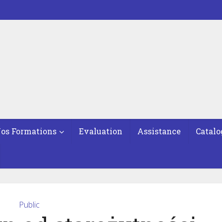
os Formations
Evaluation
Assistance
Catalo
Public