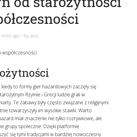
yn od starożytności
półczesności
2 mois ago
by
aios
do współczesności
ożytności
, kiedy to formy gier hazardowych zaczęły się
arożytnym Rzymie i Grecji ludzie grali w
 karty. Te zabawy były często związane z religijnymi
otnie towarzyszyły im wysokie stawki. Warto
azard miał znaczenie nie tylko rozrywkowe, ale
ne grupy społeczne. Dzięki platformie
eszyć się tymi tradycjami w bardziej nowoczesny