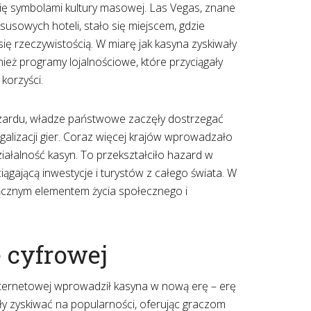
się symbolami kultury masowej. Las Vegas, znane
susowych hoteli, stało się miejscem, gdzie
ę rzeczywistością. W miarę jak kasyna zyskiwały
ż programy lojalnościowe, które przyciągały
korzyści.
zardu, władze państwowe zaczęły dostrzegać
galizacji gier. Coraz więcej krajów wprowadzało
iałalność kasyn. To przekształciło hazard w
iągającą inwestycje i turystów z całego świata. W
dłącznym elementem życia społecznego i
 cyfrowej
internetowej wprowadził kasyna w nową erę – erę
ły zyskiwać na popularności, oferując graczom