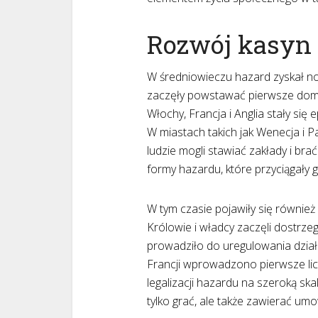
Rozwój kasyn
W średniowieczu hazard zyskał no
zaczęły powstawać pierwsze domy 
Włochy, Francja i Anglia stały się
W miastach takich jak Wenecja i Pa
ludzie mogli stawiać zakłady i br
formy hazardu, które przyciągały 
W tym czasie pojawiły się równie
Królowie i władcy zaczęli dostrze
prowadziło do uregulowania działa
Francji wprowadzono pierwsze lic
legalizacji hazardu na szeroką ska
tylko grać, ale także zawierać umo