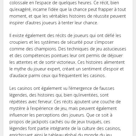
colossale en l’espace de quelques heures. Ce récit, bien
qu’exagéré, incarne l’idée que la chance peut frapper à tout
moment, et que les véritables histoires de réussite peuvent
inspirer d’autres joueurs à tenter leur chance.
Il existe également des récits de joueurs qui ont défié les
croupiers et les systèmes de sécurité pour s’imposer
comme des champions. Des techniques de jeu astucieuses
et des compétences pointues leur ont permis de déjouer
les attentes et de sortir victorieux. Ces histoires alimentent
le mythe du joueur expert, créant un sentiment d’espoir et
d’audace parmi ceux qui fréquentent les casinos.
Les casinos ont également vu l’émergence de fausses
légendes, des histoires qui, bien qu’inventées, sont
répétées avec ferveur. Ces récits ajoutent une couche de
mystère à l’expérience de jeu, mais peuvent également
influencer les perceptions des joueurs. Que ce soit à
propos de jackpots cachés ou de jeux truqués, ces
légendes font partie intégrante de la culture des casinos,
enrichissant ainsi le tableau global du monde du jeu.