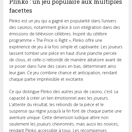
Plinko : un jeu populaire aux multiples
facettes
Plinko est un jeu qui a gagné en popularité dans l’univers
des casinos, notamment grâce à son intégration dans des
émissions de télévision célèbres. Inspiré du célèbre
programme « The Price is Right », Plinko offre une
expérience de jeu à la fois simple et captivante. Les joueurs
laissent tomber une pièce en haut d’une planche percée
de clous, et celle-ci rebondit de manière aléatoire avant de
se poser dans l’une des cases en bas, déterminant ainsi
leur gain. Ce jeu combine chance et anticipation, rendant
chaque partie imprévisible et excitante.
Ce qui distingue Plinko des autres jeux de casino, c’est sa
capacité à créer un lien émotionnel avec les joueurs.
L’attente du résultat, les rebonds de la pièce et le
suspense qui règne jusqu’à la fin font de chaque partie une
aventure unique. Cette dimension ludique attire non
seulement les joueurs chevronnés, mais aussi les novices,
rendant Plinko accessible à tous. Les récompenses