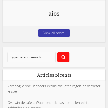
aios
View all posts
Articles récents
Verhoog je spel: beheers exclusieve loterijregels en verbeter
je spel
Overwin de tafels: Waar lonende casinospellen echte
geldprijzen opleveren