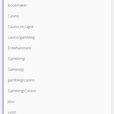
bookmaker
Casino
Casino en Ligne
casino/gambling
Entertainment
Gamblimg
Gambling
gambling/casino
Gambling\Casino
jeux
Leon