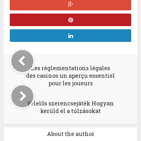
Les réglementations légales
des casinos un aperçu essentiel
pour les joueurs
Felelős szerencsejáték Hogyan
kerüld el a túlzásokat
About the author