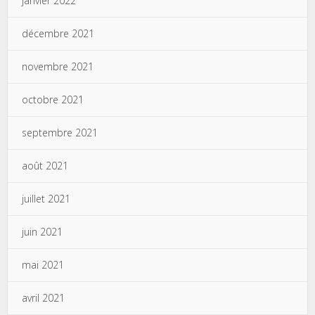
janvier 2022
décembre 2021
novembre 2021
octobre 2021
septembre 2021
août 2021
juillet 2021
juin 2021
mai 2021
avril 2021