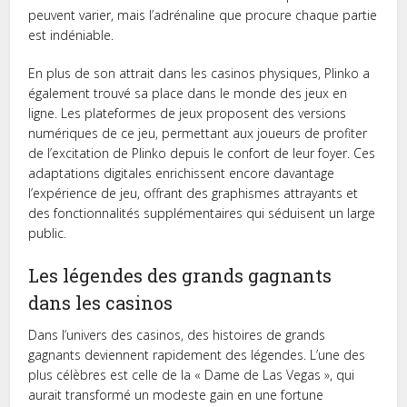
peuvent varier, mais l’adrénaline que procure chaque partie
est indéniable.
En plus de son attrait dans les casinos physiques, Plinko a
également trouvé sa place dans le monde des jeux en
ligne. Les plateformes de jeux proposent des versions
numériques de ce jeu, permettant aux joueurs de profiter
de l’excitation de Plinko depuis le confort de leur foyer. Ces
adaptations digitales enrichissent encore davantage
l’expérience de jeu, offrant des graphismes attrayants et
des fonctionnalités supplémentaires qui séduisent un large
public.
Les légendes des grands gagnants
dans les casinos
Dans l’univers des casinos, des histoires de grands
gagnants deviennent rapidement des légendes. L’une des
plus célèbres est celle de la « Dame de Las Vegas », qui
aurait transformé un modeste gain en une fortune