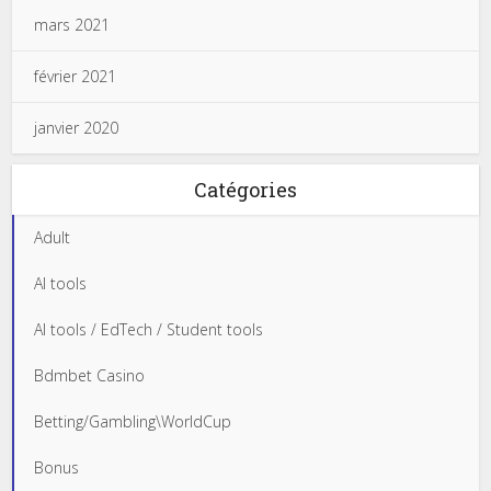
mars 2021
février 2021
janvier 2020
Catégories
Adult
AI tools
AI tools / EdTech / Student tools
Bdmbet Casino
Betting/Gambling\WorldCup
Bonus