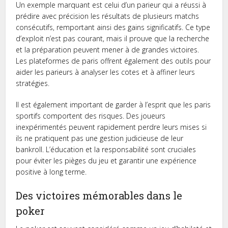
Un exemple marquant est celui d’un parieur qui a réussi à
prédire avec précision les résultats de plusieurs matchs
consécutifs, remportant ainsi des gains significatifs. Ce type
d’exploit n’est pas courant, mais il prouve que la recherche
et la préparation peuvent mener à de grandes victoires.
Les plateformes de paris offrent également des outils pour
aider les parieurs à analyser les cotes et à affiner leurs
stratégies.
Il est également important de garder à l’esprit que les paris
sportifs comportent des risques. Des joueurs
inexpérimentés peuvent rapidement perdre leurs mises si
ils ne pratiquent pas une gestion judicieuse de leur
bankroll. L’éducation et la responsabilité sont cruciales
pour éviter les pièges du jeu et garantir une expérience
positive à long terme.
Des victoires mémorables dans le
poker