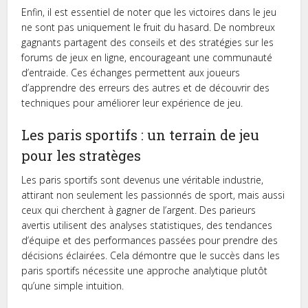
Enfin, il est essentiel de noter que les victoires dans le jeu
ne sont pas uniquement le fruit du hasard. De nombreux
gagnants partagent des conseils et des stratégies sur les
forums de jeux en ligne, encourageant une communauté
d’entraide. Ces échanges permettent aux joueurs
d’apprendre des erreurs des autres et de découvrir des
techniques pour améliorer leur expérience de jeu.
Les paris sportifs : un terrain de jeu
pour les stratèges
Les paris sportifs sont devenus une véritable industrie,
attirant non seulement les passionnés de sport, mais aussi
ceux qui cherchent à gagner de l’argent. Des parieurs
avertis utilisent des analyses statistiques, des tendances
d’équipe et des performances passées pour prendre des
décisions éclairées. Cela démontre que le succès dans les
paris sportifs nécessite une approche analytique plutôt
qu’une simple intuition.