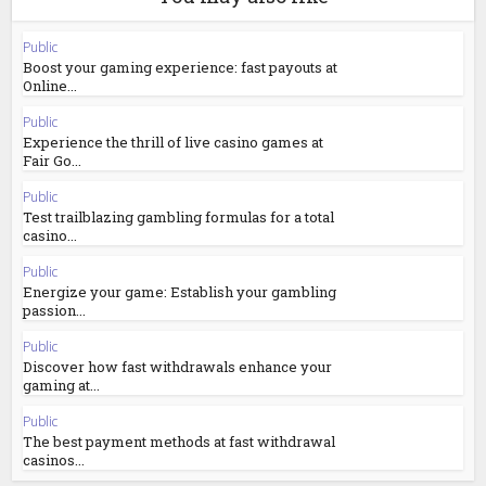
Public
Boost your gaming experience: fast payouts at
Online...
Public
Experience the thrill of live casino games at
Fair Go...
Public
Test trailblazing gambling formulas for a total
casino...
Public
Energize your game: Establish your gambling
passion...
Public
Discover how fast withdrawals enhance your
gaming at...
Public
The best payment methods at fast withdrawal
casinos...