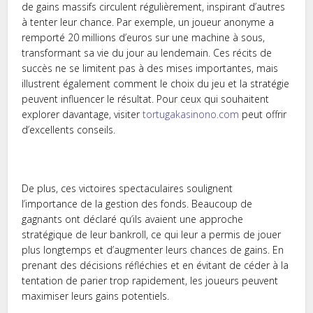
de gains massifs circulent régulièrement, inspirant d’autres
à tenter leur chance. Par exemple, un joueur anonyme a
remporté 20 millions d’euros sur une machine à sous,
transformant sa vie du jour au lendemain. Ces récits de
succès ne se limitent pas à des mises importantes, mais
illustrent également comment le choix du jeu et la stratégie
peuvent influencer le résultat. Pour ceux qui souhaitent
explorer davantage, visiter
tortugakasinono.com
peut offrir
d’excellents conseils.
De plus, ces victoires spectaculaires soulignent
l’importance de la gestion des fonds. Beaucoup de
gagnants ont déclaré qu’ils avaient une approche
stratégique de leur bankroll, ce qui leur a permis de jouer
plus longtemps et d’augmenter leurs chances de gains. En
prenant des décisions réfléchies et en évitant de céder à la
tentation de parier trop rapidement, les joueurs peuvent
maximiser leurs gains potentiels.