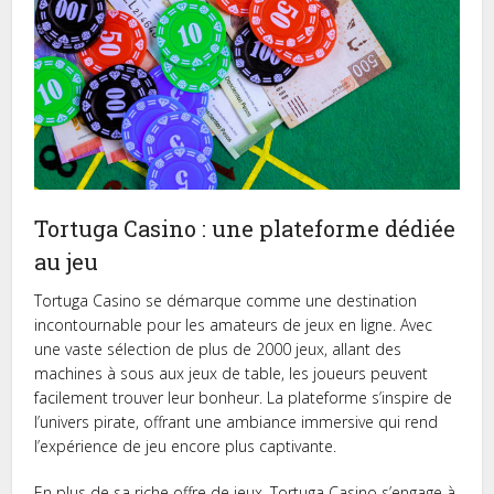
Tortuga Casino : une plateforme dédiée
au jeu
Tortuga Casino se démarque comme une destination
incontournable pour les amateurs de jeux en ligne. Avec
une vaste sélection de plus de 2000 jeux, allant des
machines à sous aux jeux de table, les joueurs peuvent
facilement trouver leur bonheur. La plateforme s’inspire de
l’univers pirate, offrant une ambiance immersive qui rend
l’expérience de jeu encore plus captivante.
En plus de sa riche offre de jeux, Tortuga Casino s’engage à