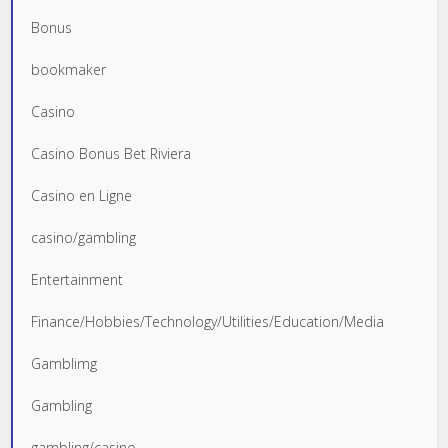
Bonus
bookmaker
Casino
Casino Bonus Bet Riviera
Casino en Ligne
casino/gambling
Entertainment
Finance/Hobbies/Technology/Utilities/Education/Media
Gamblimg
Gambling
gambling/casino