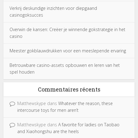
Verkrij deskundige inzichten voor diepgaand
casinogoksucces
Overwin de kansen: Creëer je winnende gokstrategie in het
casino
Meester gokblauwdrukken voor een meeslepende ervaring
Betrouwbare casino-assets opbouwen en leren van het
spel houden
Commentaires récents
Matthewskype
dans
Whatever the reason, these
intercourse toys for men aren’t
Matthewskype
dans
A favorite for ladies on Taobao
and Xiaohongshu are the heels