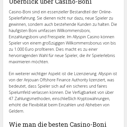
Überblick über Casino-Boni
Casino-Boni sind ein essenzieller Bestandteil der Online-
Spielerfahrung. Sie dienen nicht nur dazu, neue Spieler zu
gewinnen, sondern auch bestehende Kunden zu halten. Die
häufigsten Boni umfassen Willkommensboni,
Einzahlungsboni und Freispiele. Im Allyspin Casino können
Spieler von einem großzügigen Willkommensbonus von bis
zu 1.000 Euro profitieren. Dies macht es zu einer
hervorragenden Wahl für neue Spieler, die ihr Spielerlebnis
maximieren möchten.
Ein weiterer wichtiger Aspekt ist die Lizenzierung. Allyspin ist
von der Anjouan Offshore Finance Authority lizenziert, was
bedeutet, dass Spieler sich auf ein sicheres und faires
Spielumfeld verlassen können. Die Verfügbarkeit von über
47 Zahlungsmethoden, einschließlich Kryptowährungen,
erhöht die Flexibilität beim Einzahlen und Abheben von
Geldern.
Wie man die besten Casino-Boni