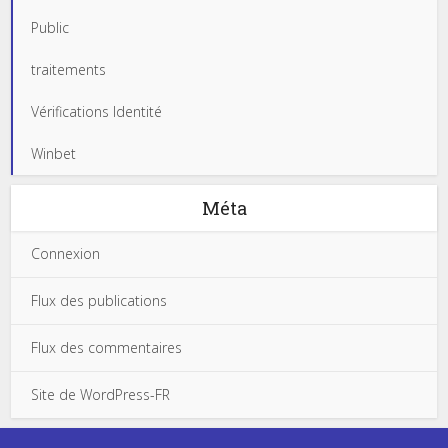
Public
traitements
Vérifications Identité
Winbet
Méta
Connexion
Flux des publications
Flux des commentaires
Site de WordPress-FR