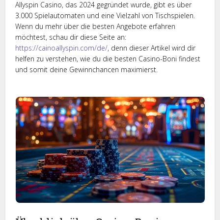
Allyspin Casino, das 2024 gegründet wurde, gibt es über
3.000 Spielautomaten und eine Vielzahl von Tischspielen.
Wenn du mehr über die besten Angebote erfahren
möchtest, schau dir diese Seite an:
https://cainoallyspin.com/de/
, denn dieser Artikel wird dir
helfen zu verstehen, wie du die besten Casino-Boni findest
und somit deine Gewinnchancen maximierst.