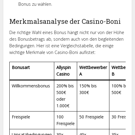
Bonus zu wählen.
Merkmalsanalyse der Casino-Boni
Die richtige Wahl eines Bonus hängt nicht nur von der Höhe
des Bonusbetrags ab, sondern auch von den begleitenden
Bedingungen. Hier ist eine Vergleichstabelle, die einige
wichtige Merkmale von Casino-Boni auflistet:
Bonusart
Allyspin
Wettbewerber
Wettbewerb
Casino
A
B
Willkommensbonus
200% bis
150% bis
100% bis
500€
300€
500€
oder
1.000€
Freispiele
100
50 Freispiele
30 Freispiel
Freispiele
Umsatzbedingungen
30x
40x
35x