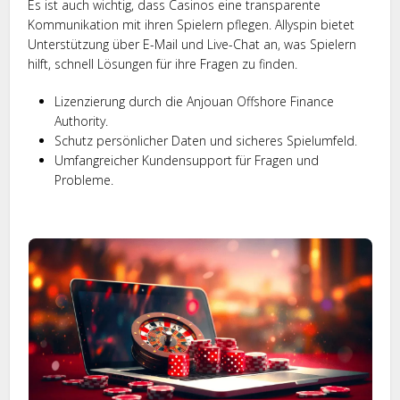
Es ist auch wichtig, dass Casinos eine transparente
Kommunikation mit ihren Spielern pflegen. Allyspin bietet
Unterstützung über E-Mail und Live-Chat an, was Spielern
hilft, schnell Lösungen für ihre Fragen zu finden.
Lizenzierung durch die Anjouan Offshore Finance
Authority.
Schutz persönlicher Daten und sicheres Spielumfeld.
Umfangreicher Kundensupport für Fragen und
Probleme.