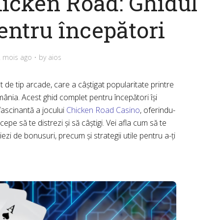
icken Road: Ghidul
entru începători
2 mois ago
by
aios
 de tip arcade, care a câștigat popularitate printre
mânia. Acest ghid complet pentru începători își
fascinantă a jocului
Chicken Road Casino
, oferindu-
cepe să te distrezi și să câștigi. Vei afla cum să te
ciezi de bonusuri, precum și strategii utile pentru a-ți