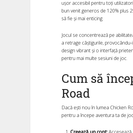
ușor accesibil pentru toți utiliza
bun venit generos de 120% plus 250
să fie și mai enticing.
Jocul se concentrează pe abilitate
a retrage câștigurile, provocându-i p
design vibrant și o interfață priete
pentru mai multe sesiuni de joc.
Cum să încep
Road
Dacă ești nou în lumea Chicken Road
pentru a începe aventura ta de joc
Creează un cont:
Accesează s