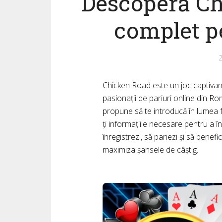
Descoperă Ch
complet p
Chicken Road este un joc captivant
pasionații de pariuri online din Ro
propune să te introducă în lumea 
ți informațiile necesare pentru a în
înregistrezi, să pariezi și să benefi
maximiza șansele de câștig.