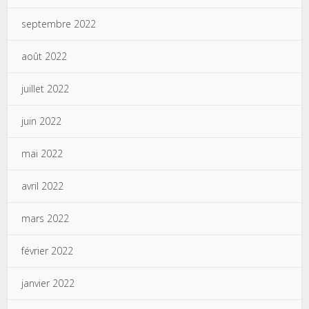
septembre 2022
août 2022
juillet 2022
juin 2022
mai 2022
avril 2022
mars 2022
février 2022
janvier 2022