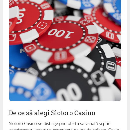
De ce să alegi Slotoro Casino
Slotoro Casino se distinge prin oferta sa variată și prin
angajamentul pentru o experiență de joc de calitate. Cu un