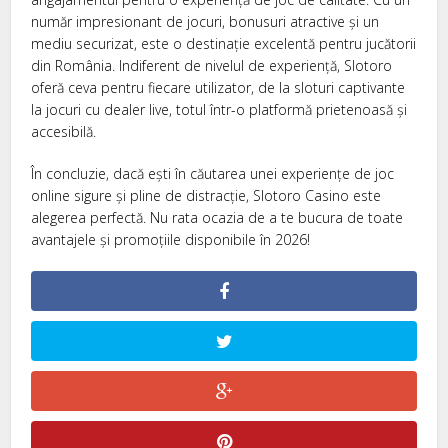
număr impresionant de jocuri, bonusuri atractive și un
mediu securizat, este o destinație excelentă pentru jucătorii
din România. Indiferent de nivelul de experiență, Slotoro
oferă ceva pentru fiecare utilizator, de la sloturi captivante
la jocuri cu dealer live, totul într-o platformă prietenoasă și
accesibilă.
În concluzie, dacă ești în căutarea unei experiențe de joc
online sigure și pline de distracție, Slotoro Casino este
alegerea perfectă. Nu rata ocazia de a te bucura de toate
avantajele și promoțiile disponibile în 2026!