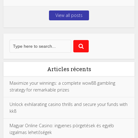
View all posts
Articles récents
Maximize your winnings: a complete wow88 gambling
strategy for remarkable prizes
Unlock exhilarating casino thrills and secure your funds with
kk8
Magyar Online Casino: ingyenes pörgetések és egyéb
izgalmas lehetőségek