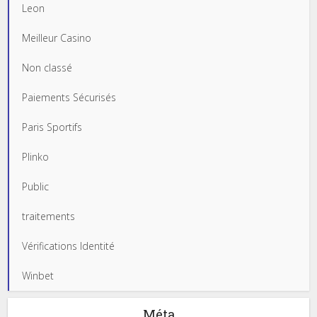
Leon
Meilleur Casino
Non classé
Paiements Sécurisés
Paris Sportifs
Plinko
Public
traitements
Vérifications Identité
Winbet
Méta