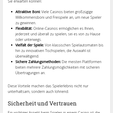
Sie erwarten können:
Attraktive Boni:
Viele Casinos bieten großzügige
Willkommensboni und Freispiele an, um neue Spieler
zu gewinnen.
Flexibilität:
Online-Casinos ermöglichen es Ihnen,
jederzeit und überall zu spielen, sei es von zu Hause
oder unterwegs.
Vielfalt der Spiele:
Von klassischen Spielautomaten bis
hin zu innovativen Tischspielen, die Auswahl ist
überwältigend.
Sichere Zahlungsmethoden:
Die meisten Plattformen
bieten mehrere Zahlungsmöglichkeiten mit sicheren
Übertragungen an.
Diese Vorteile machen das Spielerlebnis nicht nur
unterhaltsam, sondern auch lohnend.
Sicherheit und Vertrauen
Ein wichtiger Aspekt beim Spielen in einem Casino ist die