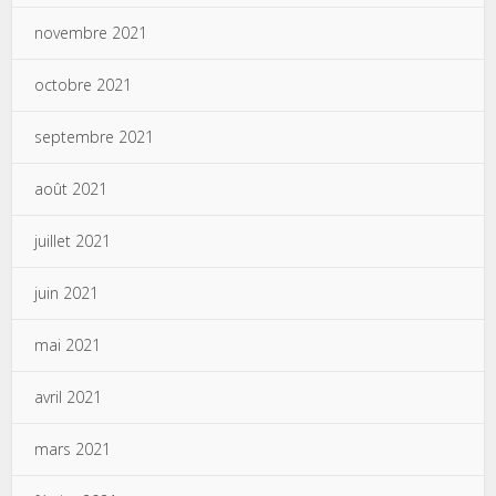
novembre 2021
octobre 2021
septembre 2021
août 2021
juillet 2021
juin 2021
mai 2021
avril 2021
mars 2021