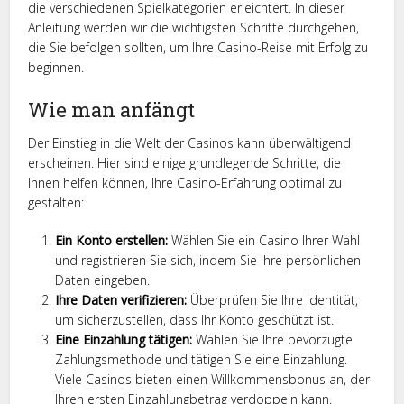
die verschiedenen Spielkategorien erleichtert. In dieser
Anleitung werden wir die wichtigsten Schritte durchgehen,
die Sie befolgen sollten, um Ihre Casino-Reise mit Erfolg zu
beginnen.
Wie man anfängt
Der Einstieg in die Welt der Casinos kann überwältigend
erscheinen. Hier sind einige grundlegende Schritte, die
Ihnen helfen können, Ihre Casino-Erfahrung optimal zu
gestalten:
Ein Konto erstellen:
Wählen Sie ein Casino Ihrer Wahl
und registrieren Sie sich, indem Sie Ihre persönlichen
Daten eingeben.
Ihre Daten verifizieren:
Überprüfen Sie Ihre Identität,
um sicherzustellen, dass Ihr Konto geschützt ist.
Eine Einzahlung tätigen:
Wählen Sie Ihre bevorzugte
Zahlungsmethode und tätigen Sie eine Einzahlung.
Viele Casinos bieten einen Willkommensbonus an, der
Ihren ersten Einzahlungbetrag verdoppeln kann.