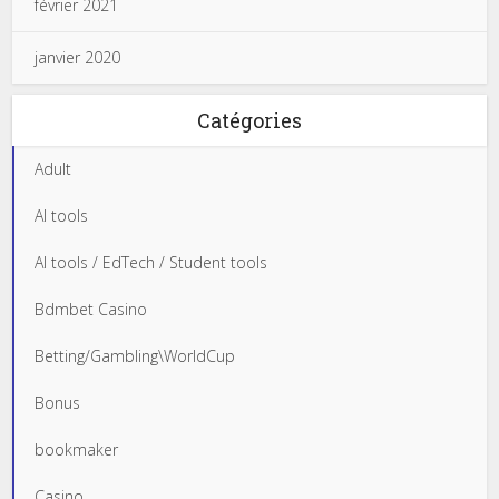
février 2021
janvier 2020
Catégories
Adult
AI tools
AI tools / EdTech / Student tools
Bdmbet Casino
Betting/Gambling\WorldCup
Bonus
bookmaker
Casino