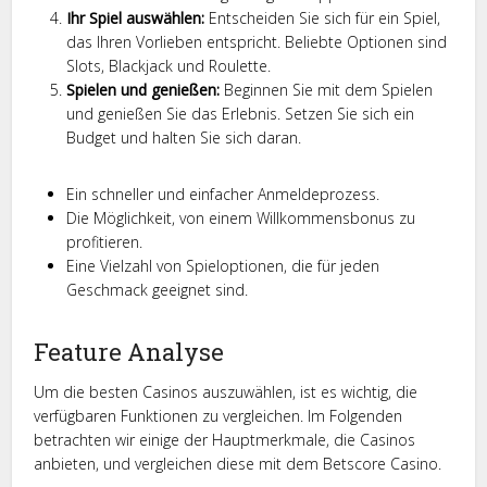
Ihr Spiel auswählen:
Entscheiden Sie sich für ein Spiel,
das Ihren Vorlieben entspricht. Beliebte Optionen sind
Slots, Blackjack und Roulette.
Spielen und genießen:
Beginnen Sie mit dem Spielen
und genießen Sie das Erlebnis. Setzen Sie sich ein
Budget und halten Sie sich daran.
Ein schneller und einfacher Anmeldeprozess.
Die Möglichkeit, von einem Willkommensbonus zu
profitieren.
Eine Vielzahl von Spieloptionen, die für jeden
Geschmack geeignet sind.
Feature Analyse
Um die besten Casinos auszuwählen, ist es wichtig, die
verfügbaren Funktionen zu vergleichen. Im Folgenden
betrachten wir einige der Hauptmerkmale, die Casinos
anbieten, und vergleichen diese mit dem Betscore Casino.