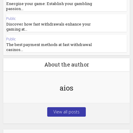
Energize your game: Establish your gambling
passion...
Public
Discover how fast withdrawals enhance your
gaming at...
Public
The best payment methods at fast withdrawal
casinos...
About the author
aios
View all posts