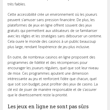
très faibles.
Cette accessibilité crée un environnement où les joueurs
peuvent s’amuser sans pression financière. De plus, les
plateformes de jeux en ligne offrent souvent des jeux
gratuits qui permettent aux utilisateurs de se familiariser
avec les règles et les stratégies sans débourser un centime.
Cela ouvre le monde des casinos à un public beaucoup
plus large, rendant l’expérience de jeu plus inclusive.
En outre, de nombreux casinos en ligne proposent des
programmes de fidélité et des récompenses pour
encourager les joueurs réguliers, quel que soit leur niveau
de mise. Ces programmes ajoutent une dimension
intéressante au jeu et renforcent l’idée que chacun, quel
que soit son budget, peut profiter des jeux de casino. La
clé est de jouer de manière responsable et de s’assurer
que le divertissement reste la priorité.
Les jeux en ligne ne sont pas sûrs