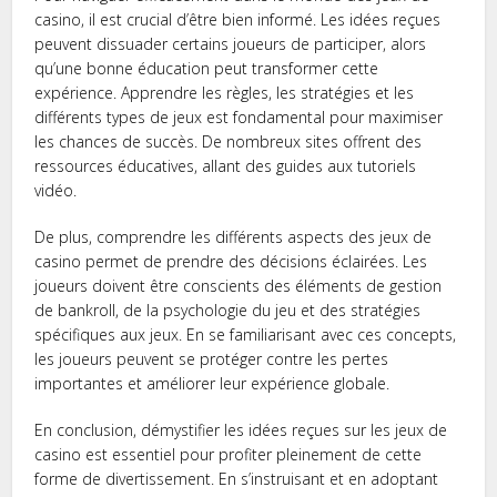
casino, il est crucial d’être bien informé. Les idées reçues
peuvent dissuader certains joueurs de participer, alors
qu’une bonne éducation peut transformer cette
expérience. Apprendre les règles, les stratégies et les
différents types de jeux est fondamental pour maximiser
les chances de succès. De nombreux sites offrent des
ressources éducatives, allant des guides aux tutoriels
vidéo.
De plus, comprendre les différents aspects des jeux de
casino permet de prendre des décisions éclairées. Les
joueurs doivent être conscients des éléments de gestion
de bankroll, de la psychologie du jeu et des stratégies
spécifiques aux jeux. En se familiarisant avec ces concepts,
les joueurs peuvent se protéger contre les pertes
importantes et améliorer leur expérience globale.
En conclusion, démystifier les idées reçues sur les jeux de
casino est essentiel pour profiter pleinement de cette
forme de divertissement. En s’instruisant et en adoptant