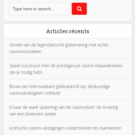
Articles récents
Geniet van de legendarische gokervaring met echte
casinovoordelen
Speel succesvol met de prestigieuze casino blauwdrukken
die je nodig hebt
Bouw een betrouwbare gokbankroll op: deskundige
casinostrategieën onthuld
Ervaar de ware spanning van de casinovloer: de ervaring
van een bewezen speler
Iconische casino-uitdagingen onderzoeken en overwinnen