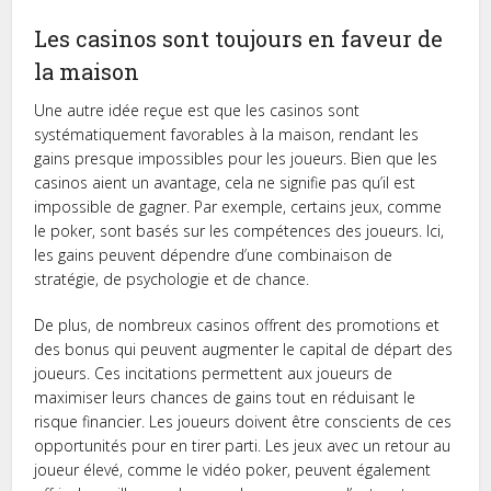
Les casinos sont toujours en faveur de
la maison
Une autre idée reçue est que les casinos sont
systématiquement favorables à la maison, rendant les
gains presque impossibles pour les joueurs. Bien que les
casinos aient un avantage, cela ne signifie pas qu’il est
impossible de gagner. Par exemple, certains jeux, comme
le poker, sont basés sur les compétences des joueurs. Ici,
les gains peuvent dépendre d’une combinaison de
stratégie, de psychologie et de chance.
De plus, de nombreux casinos offrent des promotions et
des bonus qui peuvent augmenter le capital de départ des
joueurs. Ces incitations permettent aux joueurs de
maximiser leurs chances de gains tout en réduisant le
risque financier. Les joueurs doivent être conscients de ces
opportunités pour en tirer parti. Les jeux avec un retour au
joueur élevé, comme le vidéo poker, peuvent également