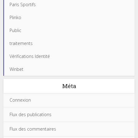
Paris Sportifs
Plinko
Public
traitements
Vérifications Identité
Winbet
Méta
Connexion
Flux des publications
Flux des commentaires