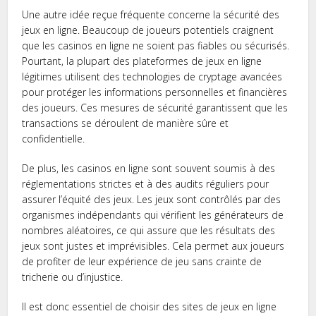
Une autre idée reçue fréquente concerne la sécurité des
jeux en ligne. Beaucoup de joueurs potentiels craignent
que les casinos en ligne ne soient pas fiables ou sécurisés.
Pourtant, la plupart des plateformes de jeux en ligne
légitimes utilisent des technologies de cryptage avancées
pour protéger les informations personnelles et financières
des joueurs. Ces mesures de sécurité garantissent que les
transactions se déroulent de manière sûre et
confidentielle.
De plus, les casinos en ligne sont souvent soumis à des
réglementations strictes et à des audits réguliers pour
assurer l’équité des jeux. Les jeux sont contrôlés par des
organismes indépendants qui vérifient les générateurs de
nombres aléatoires, ce qui assure que les résultats des
jeux sont justes et imprévisibles. Cela permet aux joueurs
de profiter de leur expérience de jeu sans crainte de
tricherie ou d’injustice.
Il est donc essentiel de choisir des sites de jeux en ligne