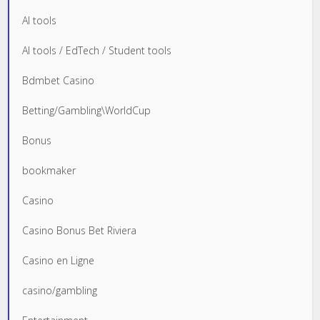
AI tools
AI tools / EdTech / Student tools
Bdmbet Casino
Betting/Gambling\WorldCup
Bonus
bookmaker
Casino
Casino Bonus Bet Riviera
Casino en Ligne
casino/gambling