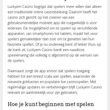
Luckyem Casino begrijpt dat spelers meer willen dan alleen
een traditionele online casinobeleving. Daarom heeft het
casino zich gericht op het creëren van een
gebruiksvriendelijke mobiele app die toegankelijk is voor
iedereen. De mogelijkheid om te spelen op verschillende
apparaten, van smartphones tot tablets, maakt het voor
spelers gemakkelijker dan ooit om te genieten van hun
favoriete spellen. Of je nu onderweg bent of lekker thuis op
de bank zit, Luckyem Casino biedt een naadloze
speelervaring die volledig is afgestemd op de wensen van
de spelers.
Daarnaast zorgt de app ervoor dat spelers toegang
hebben tot een breed scala aan spellen, waaronder de
nieuwste gokkasten en populaire live casinospellen. Met
regelmatige updates en verbeteringen blijft Luckyem Casino
relevant en aantrekkelijk voor zijn gebruikers.
Hoe je kunt beginnen met spelen