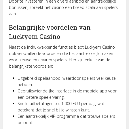
Door te investeren in een divers aanbod en aantrekkelijke
bonussen, spreekt het casino een breed scala aan spelers
aan.
Belangrijke voordelen van
Luckyem Casino
Naast de indrukwekkende functies biedt Luckyem Casino
ook verschillende voordelen die het aantrekkelijk maken
voor nieuwe en ervaren spelers. Hier zijn enkele van de
belangrijkste voordelen:
Uitgebreid spelaanbod, waardoor spelers veel keuze
hebben.
Gebruiksvriendelijke interface in de mobiele app voor
een betere speelervaring.
Snelle uitbetalingen tot 1.000 EUR per dag, wat
betekent dat je snel bij je winsten kunt.
Een aantrekkelijk VIP-programma dat trouwe spelers
beloont.