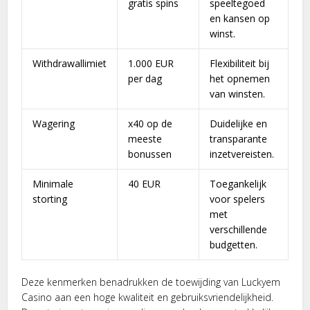
gratis spins
speeltegoed
en kansen op
winst.
Withdrawallimiet
1.000 EUR
Flexibiliteit bij
per dag
het opnemen
van winsten.
Wagering
x40 op de
Duidelijke en
meeste
transparante
bonussen
inzetvereisten.
Minimale
40 EUR
Toegankelijk
storting
voor spelers
met
verschillende
budgetten.
Deze kenmerken benadrukken de toewijding van Luckyem
Casino aan een hoge kwaliteit en gebruiksvriendelijkheid.