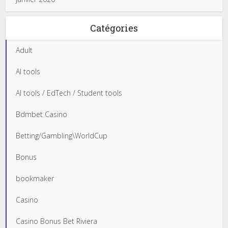
Catégories
Adult
AI tools
AI tools / EdTech / Student tools
Bdmbet Casino
Betting/Gambling\WorldCup
Bonus
bookmaker
Casino
Casino Bonus Bet Riviera