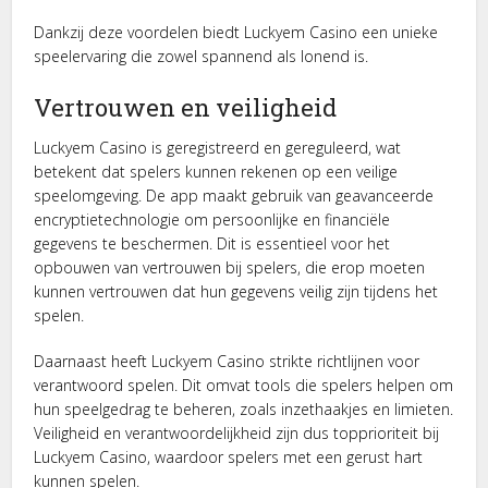
Dankzij deze voordelen biedt Luckyem Casino een unieke
speelervaring die zowel spannend als lonend is.
Vertrouwen en veiligheid
Luckyem Casino is geregistreerd en gereguleerd, wat
betekent dat spelers kunnen rekenen op een veilige
speelomgeving. De app maakt gebruik van geavanceerde
encryptietechnologie om persoonlijke en financiële
gegevens te beschermen. Dit is essentieel voor het
opbouwen van vertrouwen bij spelers, die erop moeten
kunnen vertrouwen dat hun gegevens veilig zijn tijdens het
spelen.
Daarnaast heeft Luckyem Casino strikte richtlijnen voor
verantwoord spelen. Dit omvat tools die spelers helpen om
hun speelgedrag te beheren, zoals inzethaakjes en limieten.
Veiligheid en verantwoordelijkheid zijn dus topprioriteit bij
Luckyem Casino, waardoor spelers met een gerust hart
kunnen spelen.