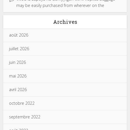
may be easily purchased from wherever on the
Archives
août 2026
juillet 2026
juin 2026
mai 2026
avril 2026
octobre 2022
septembre 2022