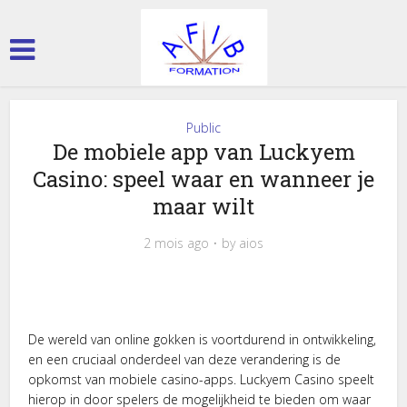
Public
De mobiele app van Luckyem
Casino: speel waar en wanneer je
maar wilt
2 mois ago
by
aios
De wereld van online gokken is voortdurend in ontwikkeling,
en een cruciaal onderdeel van deze verandering is de
opkomst van mobiele casino-apps. Luckyem Casino speelt
hierop in door spelers de mogelijkheid te bieden om waar