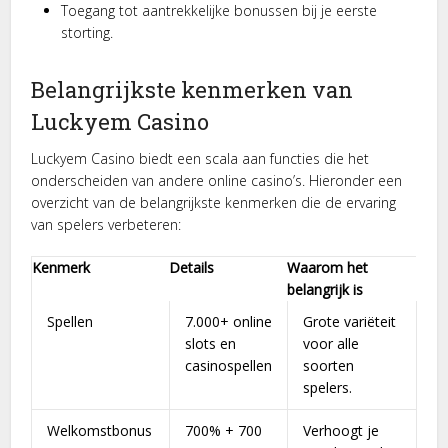
Toegang tot aantrekkelijke bonussen bij je eerste
storting.
Belangrijkste kenmerken van
Luckyem Casino
Luckyem Casino biedt een scala aan functies die het
onderscheiden van andere online casino’s. Hieronder een
overzicht van de belangrijkste kenmerken die de ervaring
van spelers verbeteren:
Kenmerk
Details
Waarom het
belangrijk is
Spellen
7.000+ online
Grote variëteit
slots en
voor alle
casinospellen
soorten
spelers.
Welkomstbonus
700% + 700
Verhoogt je