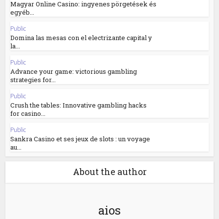
Magyar Online Casino: ingyenes pörgetések és
egyéb...
Public
Domina las mesas con el electrizante capital y
la...
Public
Advance your game: victorious gambling
strategies for...
Public
Crush the tables: Innovative gambling hacks
for casino...
Public
Sankra Casino et ses jeux de slots : un voyage
au...
About the author
aios