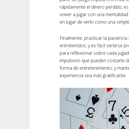
rápidamente el dinero perdido, es 
volver a jugar con una mentalidad f
en lugar de verlo como una simpl
Finalmente, practicar la pacienci
entretenidos, y es fácil sentirse
para reflexionar sobre cada jugad
impulsivos que pueden costarte d
forma de entretenimiento, y mant
experiencia sea más gratificante.