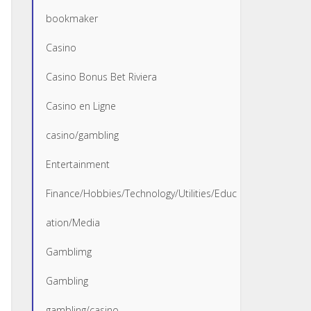
bookmaker
Casino
Casino Bonus Bet Riviera
Casino en Ligne
casino/gambling
Entertainment
Finance/Hobbies/Technology/Utilities/Educ
ation/Media
Gamblimg
Gambling
gambling/casino