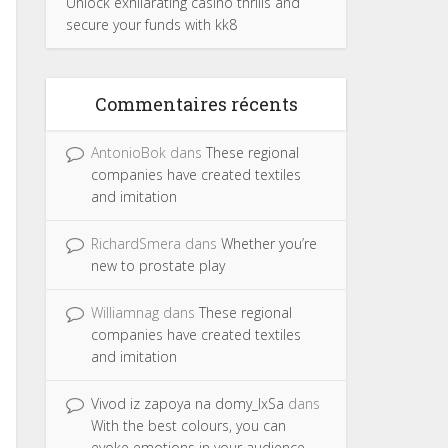
Unlock exhilarating casino thrills and
secure your funds with kk8
Commentaires récents
AntonioBok
dans
These regional
companies have created textiles
and imitation
RichardSmera
dans
Whether you’re
new to prostate play
Williamnag
dans
These regional
companies have created textiles
and imitation
Vivod iz zapoya na domy_lxSa
dans
With the best colours, you can
evoke emotions in your audience