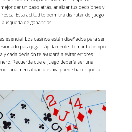
mejor dar un paso atrás, analizar tus decisiones y
resca. Esta actitud te permitirá disfrutar del juego
e búsqueda de ganancias.
a es esencial. Los casinos están diseñados para ser
 presionado para jugar rápidamente. Tomar tu tiempo
a y cada decisión te ayudará a evitar errores
inero. Recuerda que el juego debería ser una
ener una mentalidad positiva puede hacer que la