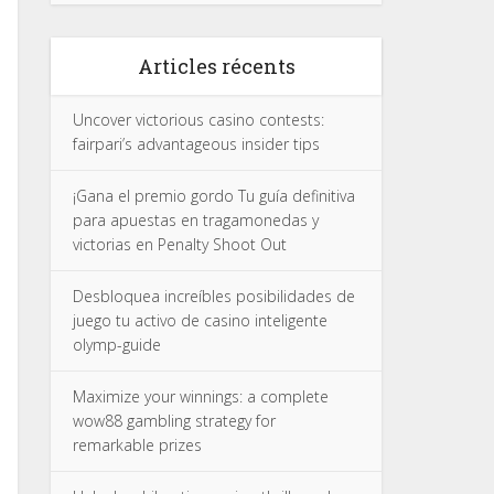
Articles récents
Uncover victorious casino contests:
fairpari’s advantageous insider tips
¡Gana el premio gordo Tu guía definitiva
para apuestas en tragamonedas y
victorias en Penalty Shoot Out
Desbloquea increíbles posibilidades de
juego tu activo de casino inteligente
olymp-guide
Maximize your winnings: a complete
wow88 gambling strategy for
remarkable prizes