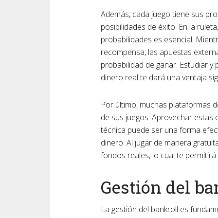
Además, cada juego tiene sus pro
posibilidades de éxito. En la rulet
probabilidades es esencial. Mient
recompensa, las apuestas extern
probabilidad de ganar. Estudiar y p
dinero real te dará una ventaja sign
Por último, muchas plataformas de
de sus juegos. Aprovechar estas o
técnica puede ser una forma efecti
dinero. Al jugar de manera gratui
fondos reales, lo cual te permitir
Gestión del ba
La gestión del bankroll es fundam