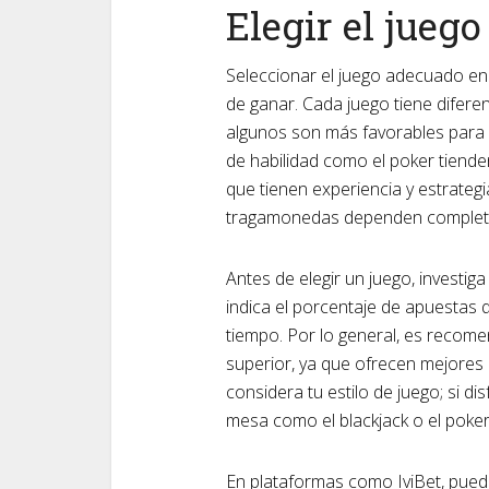
Elegir el jueg
Seleccionar el juego adecuado en 
de ganar. Cada juego tiene diferen
algunos son más favorables para l
de habilidad como el poker tiend
que tienen experiencia y estrateg
tragamonedas dependen completa
Antes de elegir un juego, investiga
indica el porcentaje de apuestas q
tiempo. Por lo general, es recome
superior, ya que ofrecen mejores
considera tu estilo de juego; si d
mesa como el blackjack o el poke
En plataformas como IviBet, pued