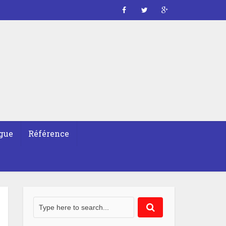
gue
Référence