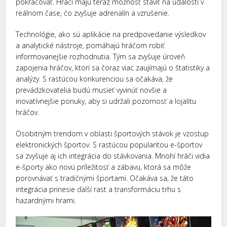
pokračovať. Hráči majú teraz možnosť staviť na udalosti v
reálnom čase, čo zvyšuje adrenalín a vzrušenie.
Technológie, ako sú aplikácie na predpovedanie výsledkov
a analytické nástroje, pomáhajú hráčom robiť
informovanejšie rozhodnutia. Tým sa zvyšuje úroveň
zapojenia hráčov, ktorí sa čoraz viac zaujímajú o štatistiky a
analýzy. S rastúcou konkurenciou sa očakáva, že
prevádzkovatelia budú musieť vyvinúť novšie a
inovatívnejšie ponuky, aby si udržali pozornosť a lojalitu
hráčov.
Osobitným trendom v oblasti športových stávok je vzostup
elektronických športov. S rastúcou popularitou e-športov
sa zvyšuje aj ich integrácia do stávkovania. Mnohí hráči vidia
e-športy ako novú príležitosť a zábavu, ktorá sa môže
porovnávať s tradičnými športami. Očakáva sa, že táto
integrácia prinesie ďalší rast a transformáciu trhu s
hazardnými hrami.