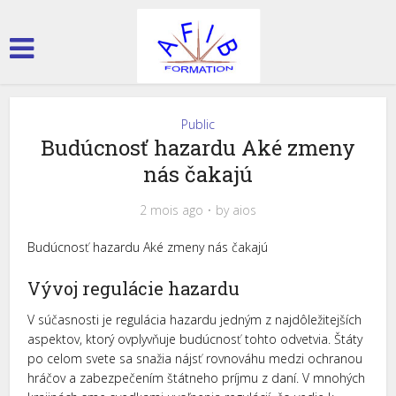
Public
Budúcnosť hazardu Aké zmeny
nás čakajú
2 mois ago
by
aios
Budúcnosť hazardu Aké zmeny nás čakajú
Vývoj regulácie hazardu
V súčasnosti je regulácia hazardu jedným z najdôležitejších
aspektov, ktorý ovplyvňuje budúcnosť tohto odvetvia. Štáty
po celom svete sa snažia nájsť rovnováhu medzi ochranou
hráčov a zabezpečením štátneho príjmu z daní. V mnohých