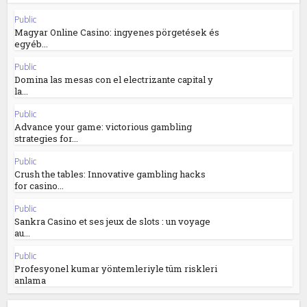
Public
Magyar Online Casino: ingyenes pörgetések és
egyéb...
Public
Domina las mesas con el electrizante capital y
la...
Public
Advance your game: victorious gambling
strategies for...
Public
Crush the tables: Innovative gambling hacks
for casino...
Public
Sankra Casino et ses jeux de slots : un voyage
au...
Public
Profesyonel kumar yöntemleriyle tüm riskleri
anlama