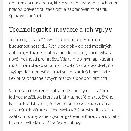
opatrenia a nariadenia, ktoré sa budú zaoberať ochranou
hráčov, prevenciou závislostí a zabraňovaním praniu
špinavých peňazí.
Technologické inovácie a ich vplyv
Technológie sú kľúčovým faktorom, ktorý formuje
budúcnosť hazardu. Rýchly pokrok v oblasti mobilných
aplikácií, virtuálnej reality a umelého inteligencie vytvára
nové možnosti pre hráčov. Vďaka mobilným aplikáciám
môžu hráči stávkovať a hrať kedykoľvek a kdekoľvek, čo
zvyšuje dostupnosť a atraktivitu hazardných hier. Táto
flexibilita pritiahne nových hráčov a podporí rast trhu.
Virtuálna a rozšírená realita môžu poskytnúť hráčom
jedinečný zážitok, ktorý sa blíži k atmosfére skutočného
kasína. Predstavte si, že sedíte pri stole s krupiérom a
ostatnými hráčmi z celého sveta v 3D prostredí. Takéto
zážitky môžu výrazne zvýšiť angažovanosť hráčov a urobiť z
hazardu ešte lákavejší spôsob zábavy.