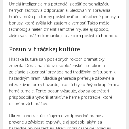
Umelá inteligencia má potenciál zlepšiť personalizáciu
herných zážitkov a odporúčania. Sledovaním správania
hráčov môžu platformy poskytovať prispôsobené ponuky a
bonusy, ktoré zvýšia ich záujem a vernosť. Takto môže
technológia nielen zmeniť samotné hry, ale aj spôsob,
akým sa s hráčmi komunikuje a ako im poskytujú hodnotu.
Posun v hráčskej kultúre
Hráčska kultúra sa v posledných rokoch dramaticky
zmenila. Dôraz na zábavu, spoločenské interakcie a
zdieľanie skúseností prevláda nad tradičným prístupom k
hazardným hrám. Mladšia generácia preferuje zábavné a
interaktívne formy hazardu, ako sú hry so živými krupiérmi a
herné turnaje. Tento posun vyžaduje, aby sa operátori
prispôsobili a vytvorili atraktívne herné prostredie, ktoré
osloví nových hráčov.
Okrem toho rastúci záujem o zodpovedné hranie a
prevenciu závislosti ovplyvňuje aj spôsob, akým sa
hazardné hry prezentujú. Hráči čoraz častejšie vyžadujú