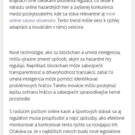
krajinách sme svedkami uvoľnenia regulácií, čo vedie k
nárastu online hazardných hier a zvýšenej konkurencii
medzi poskytovateľmi, kde sa stáva relevantné aj
nove
online casino slovensko
. Tento trend môže viesť k rýchlej
adaptácii a inováciám v rámci sektora.
Nové technológie, ako sú blockchain a umelá inteligencia,
môžu výrazne zmeniť spôsob, akým sa hazardné hry
regulujú. Napríklad, blockchain môže zabezpečiť
transparentnosť a dôveryhodnosť transakcií, zatiaľ čo
umelá inteligencia môže pomôcť identifikovať
problémových hráčov. Takéto inovácie môžu poskytnúť
lepšiu ochranu hráčov a zabezpečiť spravodlivejšie herné
prostredie.
S rastúcim počtom online kasín a športových stávok sa aj
regulátori musia prispôsobiť a nájsť spôsoby, ako efektívne
monitorovať a kontrolovať tento rýchlo sa rozvíjajúci trh.
Očakáva sa, že v najbližších rokoch budú nové legislatívne