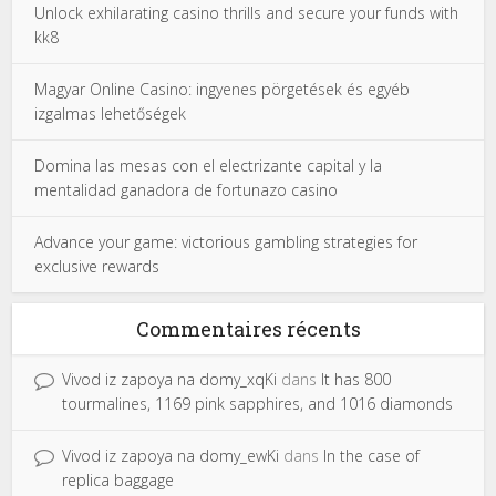
Unlock exhilarating casino thrills and secure your funds with
kk8
Magyar Online Casino: ingyenes pörgetések és egyéb
izgalmas lehetőségek
Domina las mesas con el electrizante capital y la
mentalidad ganadora de fortunazo casino
Advance your game: victorious gambling strategies for
exclusive rewards
Commentaires récents
Vivod iz zapoya na domy_xqKi
dans
It has 800
tourmalines, 1169 pink sapphires, and 1016 diamonds
Vivod iz zapoya na domy_ewKi
dans
In the case of
replica baggage