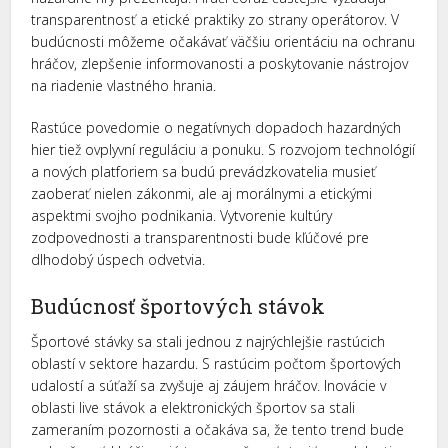
transparentnosť a etické praktiky zo strany operátorov. V
budúcnosti môžeme očakávať väčšiu orientáciu na ochranu
hráčov, zlepšenie informovanosti a poskytovanie nástrojov
na riadenie vlastného hrania.
Rastúce povedomie o negatívnych dopadoch hazardných
hier tiež ovplyvní reguláciu a ponuku. S rozvojom technológií
a nových platforiem sa budú prevádzkovatelia musieť
zaoberať nielen zákonmi, ale aj morálnymi a etickými
aspektmi svojho podnikania. Vytvorenie kultúry
zodpovednosti a transparentnosti bude kľúčové pre
dlhodobý úspech odvetvia.
Budúcnosť športových stávok
Športové stávky sa stali jednou z najrýchlejšie rastúcich
oblastí v sektore hazardu. S rastúcim počtom športových
udalostí a súťaží sa zvyšuje aj záujem hráčov. Inovácie v
oblasti live stávok a elektronických športov sa stali
zameraním pozornosti a očakáva sa, že tento trend bude