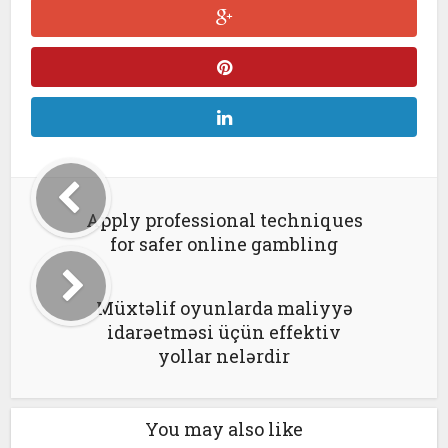
Apply professional techniques
for safer online gambling
Müxtəlif oyunlarda maliyyə
idarəetməsi üçün effektiv
yollar nelərdir
You may also like