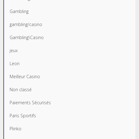
Gambling
gambling/casino
Gambling\Casino
jeux
Leon
Meilleur Casino
Non classé
Paiements Sécurisés
Paris Sportifs
Plinko