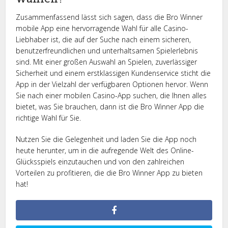
Zusammenfassend lässt sich sagen, dass die Bro Winner
mobile App eine hervorragende Wahl für alle Casino-
Liebhaber ist, die auf der Suche nach einem sicheren,
benutzerfreundlichen und unterhaltsamen Spielerlebnis
sind. Mit einer großen Auswahl an Spielen, zuverlässiger
Sicherheit und einem erstklassigen Kundenservice sticht die
App in der Vielzahl der verfügbaren Optionen hervor. Wenn
Sie nach einer mobilen Casino-App suchen, die Ihnen alles
bietet, was Sie brauchen, dann ist die Bro Winner App die
richtige Wahl für Sie.
Nutzen Sie die Gelegenheit und laden Sie die App noch
heute herunter, um in die aufregende Welt des Online-
Glücksspiels einzutauchen und von den zahlreichen
Vorteilen zu profitieren, die die Bro Winner App zu bieten
hat!