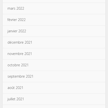
mars 2022
février 2022
janvier 2022
décembre 2021
novembre 2021
octobre 2021
septembre 2021
août 2021
juillet 2021