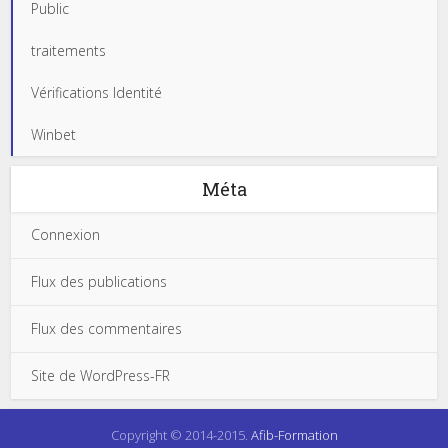
Public
traitements
Vérifications Identité
Winbet
Méta
Connexion
Flux des publications
Flux des commentaires
Site de WordPress-FR
Copyright © 2014-2015.
Afib-Formation