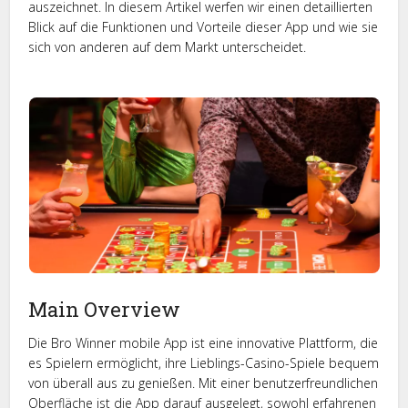
auszeichnet. In diesem Artikel werfen wir einen detaillierten
Blick auf die Funktionen und Vorteile dieser App und wie sie
sich von anderen auf dem Markt unterscheidet.
Main Overview
Die Bro Winner mobile App ist eine innovative Plattform, die
es Spielern ermöglicht, ihre Lieblings-Casino-Spiele bequem
von überall aus zu genießen. Mit einer benutzerfreundlichen
Oberfläche ist die App darauf ausgelegt, sowohl erfahrenen