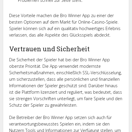
Problemen schnell zur Seite steht.
Diese Vorteile machen die Bro Winner App zu einer der
besten Optionen auf dem Markt für Online-Casino-Spiele.
Spieler können sich auf ein qualitativ hochwertiges Erlebnis
verlassen, das alle Aspekte des Glücksspiels abdeckt.
Vertrauen und Sicherheit
Die Sicherheit der Spieler hat bei der Bro Winner App
oberste Priorität. Die App verwendet modernste
Sicherheitsmaßnahmen, einschließlich SSL-Verschlüsselung,
um sicherzustellen, dass alle persönlichen und finanziellen
Informationen der Spieler geschützt sind. Darüber hinaus
ist die Plattform lizenziert und reguliert, was bedeutet, dass
sie strengen Vorschriften unterliegt, um faire Spiele und den
Schutz der Spieler zu gewährleisten.
Die Betreiber der Bro Winner App setzen sich auch für
verantwortungsbewusstes Spielen ein, indem sie den
Nutzern Tools und Informationen zur Verfügung stellen, um