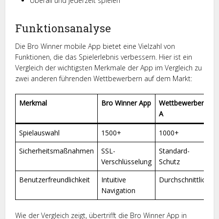
Überall und jederzeit spielen
Funktionsanalyse
Die Bro Winner mobile App bietet eine Vielzahl von
Funktionen, die das Spielerlebnis verbessern. Hier ist ein
Vergleich der wichtigsten Merkmale der App im Vergleich zu
zwei anderen führenden Wettbewerbern auf dem Markt:
Merkmal
Bro Winner App
Wettbewerber
A
Spielauswahl
1500+
1000+
Sicherheitsmaßnahmen
SSL-
Standard-
Verschlüsselung
Schutz
Benutzerfreundlichkeit
Intuitive
Durchschnittlich
Navigation
Wie der Vergleich zeigt, übertrifft die Bro Winner App in