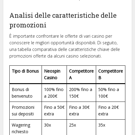
Analisi delle caratteristiche delle
promozioni
È importante confrontare le offerte di vari casino per
conoscere le migliori opportunità disponibili. Di seguito,
una tabella comparativa delle caratteristiche chiave delle
promozioni offerte da alcuni casino selezionati.
Tipo di Bonus
Neospin
Competitore
Competitore
Casino
A
B
Bonus di
100% fino
200% fino a
50% fino a
benvenuto
a 200€
150€
100€
Promozioni
Fino a 50€
Fino a 30€
Fino a 20€
sui depositi
extra
extra
extra
Wagering
30x
25x
35x
richiesto