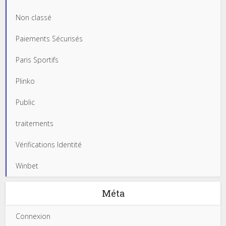
Non classé
Paiements Sécurisés
Paris Sportifs
Plinko
Public
traitements
Vérifications Identité
Winbet
Méta
Connexion