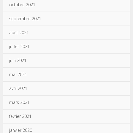
octobre 2021
septembre 2021
août 2021
juillet 2021
juin 2021
mai 2021
avril 2021
mars 2021
février 2021
janvier 2020