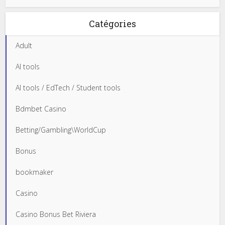
Catégories
Adult
AI tools
AI tools / EdTech / Student tools
Bdmbet Casino
Betting/Gambling\WorldCup
Bonus
bookmaker
Casino
Casino Bonus Bet Riviera