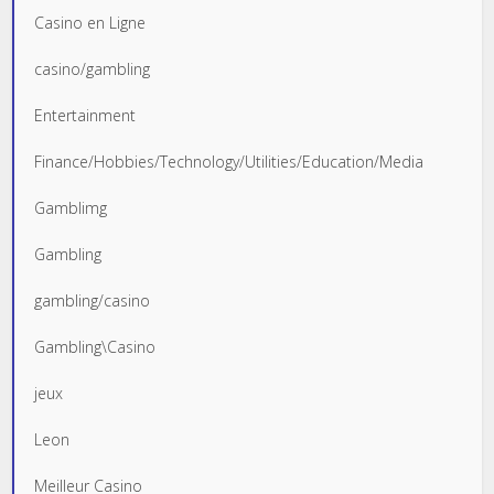
Casino en Ligne
casino/gambling
Entertainment
Finance/Hobbies/Technology/Utilities/Education/Media
Gamblimg
Gambling
gambling/casino
Gambling\Casino
jeux
Leon
Meilleur Casino