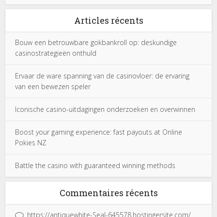
Articles récents
Bouw een betrouwbare gokbankroll op: deskundige
casinostrategieën onthuld
Ervaar de ware spanning van de casinovloer: de ervaring
van een bewezen speler
Iconische casino-uitdagingen onderzoeken en overwinnen
Boost your gaming experience: fast payouts at Online
Pokies NZ
Battle the casino with guaranteed winning methods
Commentaires récents
https://antiquewhite-Seal-645578.hostingersite.com/