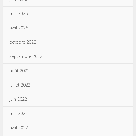
mai 2026
avril 2026
octobre 2022
septembre 2022
août 2022
juillet 2022
juin 2022
mai 2022
avril 2022