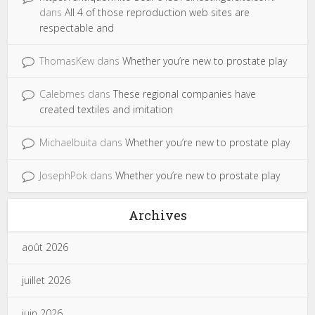
dans
All 4 of those reproduction web sites are
respectable and
ThomasKew
dans
Whether you’re new to prostate play
Calebmes
dans
These regional companies have
created textiles and imitation
Michaelbuita
dans
Whether you’re new to prostate play
JosephPok
dans
Whether you’re new to prostate play
Archives
août 2026
juillet 2026
juin 2026