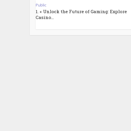
Public
1. « Unlock the Future of Gaming: Explore
Casino...