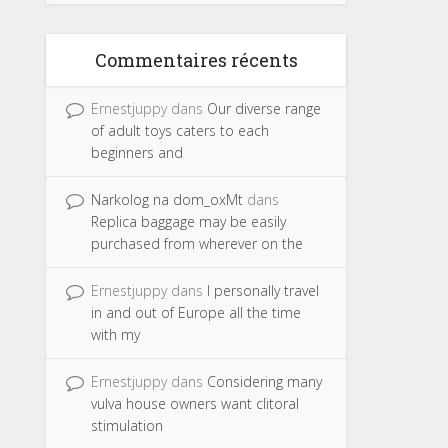
Commentaires récents
Ernestjuppy
dans
Our diverse range
of adult toys caters to each
beginners and
Narkolog na dom_oxMt
dans
Replica baggage may be easily
purchased from wherever on the
Ernestjuppy
dans
I personally travel
in and out of Europe all the time
with my
Ernestjuppy
dans
Considering many
vulva house owners want clitoral
stimulation