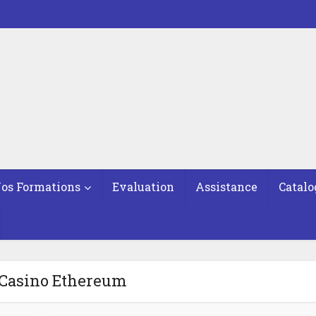
os Formations
Evaluation
Assistance
Catalo
 Casino Ethereum