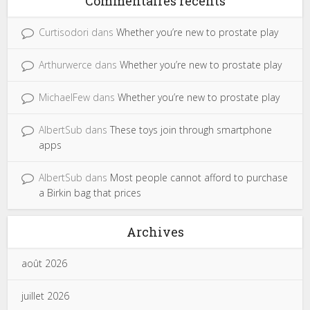
Commentaires récents
Curtisodori
dans
Whether you’re new to prostate play
Arthurwerce
dans
Whether you’re new to prostate play
MichaelFew
dans
Whether you’re new to prostate play
AlbertSub
dans
These toys join through smartphone
apps
AlbertSub
dans
Most people cannot afford to purchase
a Birkin bag that prices
Archives
août 2026
juillet 2026