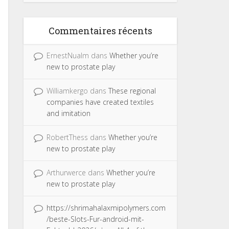
Commentaires récents
ErnestNualm
dans
Whether you’re
new to prostate play
Williamkergo
dans
These regional
companies have created textiles
and imitation
RobertThess
dans
Whether you’re
new to prostate play
Arthurwerce
dans
Whether you’re
new to prostate play
https://shrimahalaxmipolymers.com
/beste-Slots-Fur-android-mit-