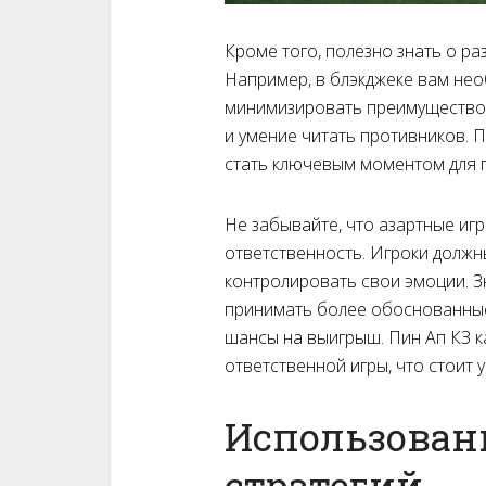
Кроме того, полезно знать о ра
Например, в блэкджеке вам нео
минимизировать преимущество к
и умение читать противников. 
стать ключевым моментом для 
Не забывайте, что азартные игр
ответственность. Игроки должн
контролировать свои эмоции. 
принимать более обоснованные 
шансы на выигрыш. Пин Ап КЗ 
ответственной игры, что стоит 
Использован
стратегий