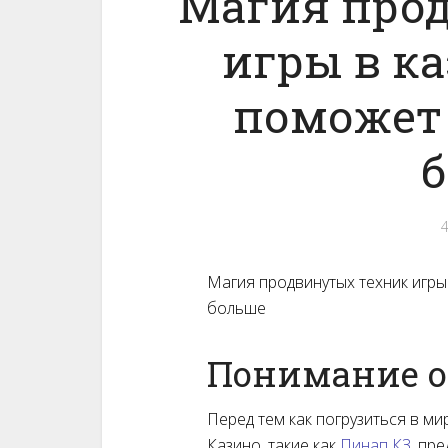
Магия про
игры в ка
поможет
Магия продвинутых техник игры
больше
Понимание о
Перед тем как погрузиться в ми
Казино, такие как
Пинап КЗ
, пр