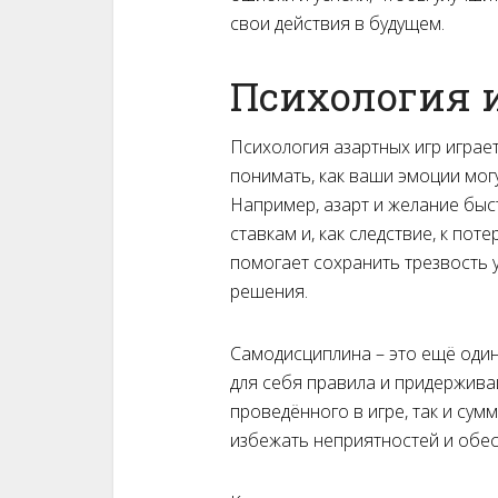
свои действия в будущем.
Психология 
Психология азартных игр играе
понимать, как ваши эмоции мог
Например, азарт и желание быс
ставкам и, как следствие, к по
помогает сохранить трезвость
решения.
Самодисциплина – это ещё один
для себя правила и придерживай
проведённого в игре, так и сум
избежать неприятностей и обе