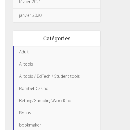
février 2021
janvier 2020
Catégories
Adult
AI tools
AI tools / EdTech / Student tools
Bdmbet Casino
Betting/Gambling\WorldCup
Bonus
bookmaker