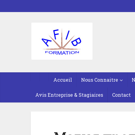
Accueil
Nous Connaitre
N
Avis Entreprise & Stagiaires
Contact