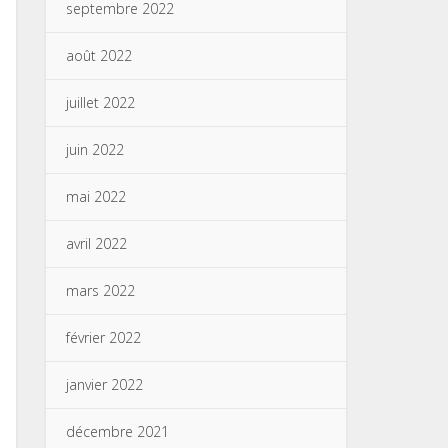
septembre 2022
août 2022
juillet 2022
juin 2022
mai 2022
avril 2022
mars 2022
février 2022
janvier 2022
décembre 2021