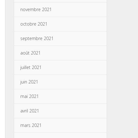
novembre 2021
octobre 2021
septembre 2021
août 2021
juillet 2021
juin 2021
mai 2021
avril 2021
mars 2021