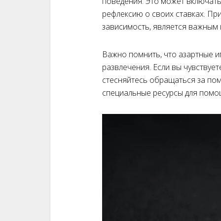
поведения. Это может включать
рефлексию о своих ставках. При
зависимость, является важным 
Важно помнить, что азартные и
развлечения. Если вы чувствуете
стесняйтесь обращаться за по
специальные ресурсы для помощ