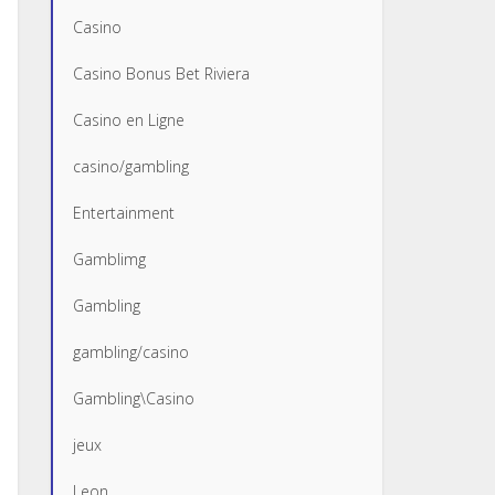
Casino
Casino Bonus Bet Riviera
Casino en Ligne
casino/gambling
Entertainment
Gamblimg
Gambling
gambling/casino
Gambling\Casino
jeux
Leon