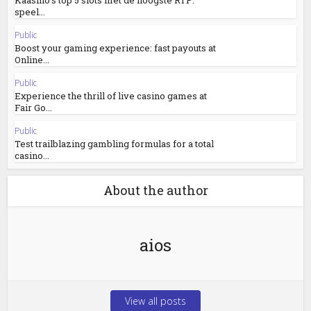
Kaasino’s top 5 slots met de hoogste RTP:
speel...
Public
Boost your gaming experience: fast payouts at
Online...
Public
Experience the thrill of live casino games at
Fair Go...
Public
Test trailblazing gambling formulas for a total
casino...
About the author
aios
View all posts