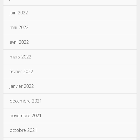
juin 2022
mai 2022
avril 2022
mars 2022
février 2022
janvier 2022
décembre 2021
novembre 2021
octobre 2021