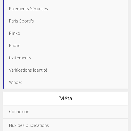
Paiements Sécurisés
Paris Sportifs
Plinko
Public
traitements
Vérifications Identité
Winbet
Méta
Connexion
Flux des publications