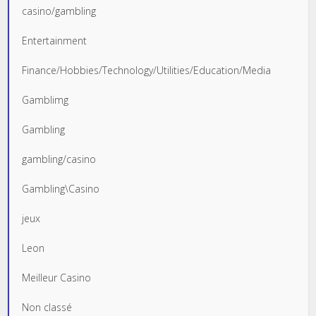
casino/gambling
Entertainment
Finance/Hobbies/Technology/Utilities/Education/Media
Gamblimg
Gambling
gambling/casino
Gambling\Casino
jeux
Leon
Meilleur Casino
Non classé