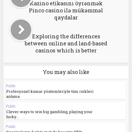
Kazino etikasını öyrənmək
Pinco casino ilə mükəmməl
qaydalar
Exploring the differences
between online and land-based
casinos which is better
You may also like
Public
Profesyonel kumar yöntemleriyle tüm riskleri
anlama
Public
Clever ways to win big gambling, playing your
lucky...
Public