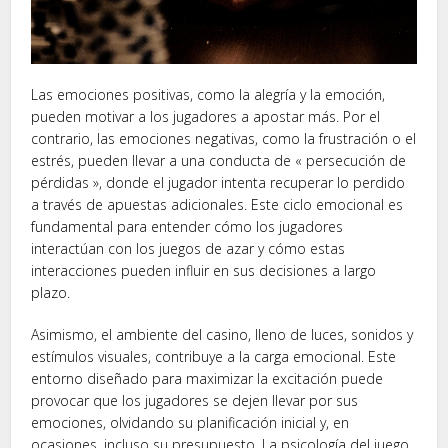
Las emociones positivas, como la alegría y la emoción,
pueden motivar a los jugadores a apostar más. Por el
contrario, las emociones negativas, como la frustración o el
estrés, pueden llevar a una conducta de « persecución de
pérdidas », donde el jugador intenta recuperar lo perdido
a través de apuestas adicionales. Este ciclo emocional es
fundamental para entender cómo los jugadores
interactúan con los juegos de azar y cómo estas
interacciones pueden influir en sus decisiones a largo
plazo.
Asimismo, el ambiente del casino, lleno de luces, sonidos y
estímulos visuales, contribuye a la carga emocional. Este
entorno diseñado para maximizar la excitación puede
provocar que los jugadores se dejen llevar por sus
emociones, olvidando su planificación inicial y, en
ocasiones, incluso su presupuesto. La psicología del juego