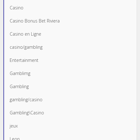
Casino
Casino Bonus Bet Riviera
Casino en Ligne
casino/gambling
Entertainment
Gamblimg
Gambling
gambling/casino
Gambling\Casino
jeux
Leon