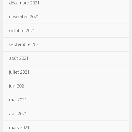
décembre 2021
novembre 2021
octobre 2021
septembre 2021
août 2021
juillet 2021
juin 2021
mai 2021
avril 2021
mars 2021