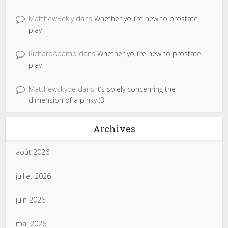
MatthewBekly
dans
Whether you’re new to prostate
play
RichardAbamp
dans
Whether you’re new to prostate
play
Matthewskype
dans
It’s solely concerning the
dimension of a pinky (3
Archives
août 2026
juillet 2026
juin 2026
mai 2026