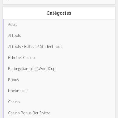
Catégories
Adult
AI tools
AI tools / EdTech / Student tools
Bdmbet Casino
Betting/Gambling\WorldCup
Bonus
bookmaker
Casino
Casino Bonus Bet Riviera