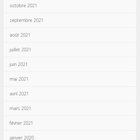
octobre 2021
septembre 2021
août 2021
juillet 2021
juin 2021
mai 2021
avril 2021
mars 2021
février 2021
janvier 2020