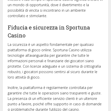
un mondo di opportunità, dove il divertimento e la
possibilità di vincita si incontrano in un ambiente
controllato e stimolante.
Fiducia e sicurezza in Sportuna
Casino
La sicurezza è un aspetto fondamentale per qualsiasi
piattaforma di gioco online. Sportuna Casino utilizza
tecnologie all’avanguardia per garantire che tutte le
informazioni personali e finanziarie dei giocatori siano
protette. Con licenze adeguate e un sistema di crittografia
robusto, i giocatori possono sentirsi al sicuro durante le
loro attività di gioco.
Inoltre, la piattaforma è regolarmente controllata per
garantire che tutte le operazioni siano trasparenti e giuste.
La presenza di un efficiente servizio clienti è un ulteriore
punto a favore, poiché offre supporto in caso di domande
o problematiche durante l’utilizzo del casino.