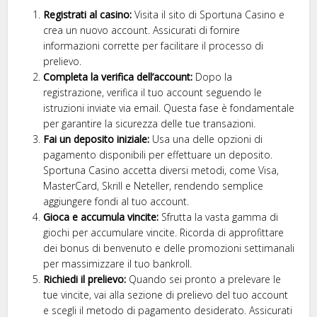
Registrati al casino:
Visita il sito di Sportuna Casino e
crea un nuovo account. Assicurati di fornire
informazioni corrette per facilitare il processo di
prelievo.
Completa la verifica dell’account:
Dopo la
registrazione, verifica il tuo account seguendo le
istruzioni inviate via email. Questa fase è fondamentale
per garantire la sicurezza delle tue transazioni.
Fai un deposito iniziale:
Usa una delle opzioni di
pagamento disponibili per effettuare un deposito.
Sportuna Casino accetta diversi metodi, come Visa,
MasterCard, Skrill e Neteller, rendendo semplice
aggiungere fondi al tuo account.
Gioca e accumula vincite:
Sfrutta la vasta gamma di
giochi per accumulare vincite. Ricorda di approfittare
dei bonus di benvenuto e delle promozioni settimanali
per massimizzare il tuo bankroll.
Richiedi il prelievo:
Quando sei pronto a prelevare le
tue vincite, vai alla sezione di prelievo del tuo account
e scegli il metodo di pagamento desiderato. Assicurati