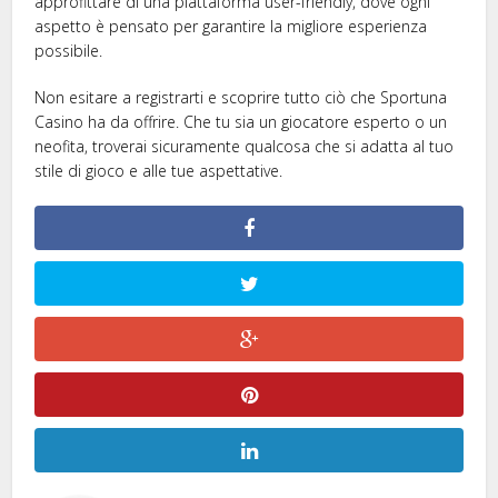
approfittare di una piattaforma user-friendly, dove ogni
aspetto è pensato per garantire la migliore esperienza
possibile.
Non esitare a registrarti e scoprire tutto ciò che Sportuna
Casino ha da offrire. Che tu sia un giocatore esperto o un
neofita, troverai sicuramente qualcosa che si adatta al tuo
stile di gioco e alle tue aspettative.