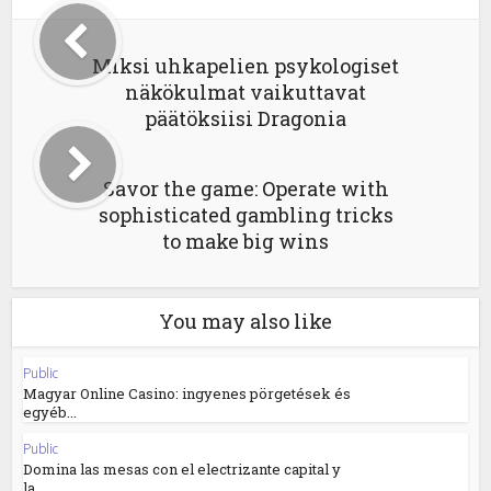
Miksi uhkapelien psykologiset
näkökulmat vaikuttavat
päätöksiisi Dragonia
Savor the game: Operate with
sophisticated gambling tricks
to make big wins
You may also like
Public
Magyar Online Casino: ingyenes pörgetések és
egyéb...
Public
Domina las mesas con el electrizante capital y
la...