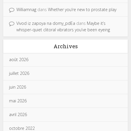
Williamnag
dans
Whether you’re new to prostate play
Vivod iz zapoya na domy_pdEa
dans
Maybe it’s
whisper-quiet clitoral vibrators you’ve been eyeing
Archives
août 2026
juillet 2026
juin 2026
mai 2026
avril 2026
octobre 2022