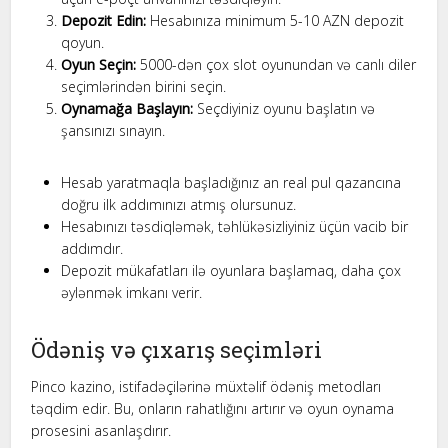
Depozit Edin:
Hesabınıza minimum 5-10 AZN depozit
qoyun.
Oyun Seçin:
5000-dən çox slot oyunundan və canlı diler
seçimlərindən birini seçin.
Oynamağa Başlayın:
Seçdiyiniz oyunu başlatın və
şansınızı sınayın.
Hesab yaratmaqla başladığınız an real pul qazancına
doğru ilk addımınızı atmış olursunuz.
Hesabınızı təsdiqləmək, təhlükəsizliyiniz üçün vacib bir
addımdır.
Depozit mükafatları ilə oyunlara başlamaq, daha çox
əylənmək imkanı verir.
Ödəniş və çıxarış seçimləri
Pinco kazino, istifadəçilərinə müxtəlif ödəniş metodları
təqdim edir. Bu, onların rahatlığını artırır və oyun oynama
prosesini asanlaşdırır.