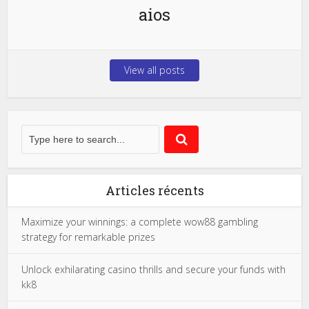
aios
View all posts
Articles récents
Maximize your winnings: a complete wow88 gambling
strategy for remarkable prizes
Unlock exhilarating casino thrills and secure your funds with
kk8