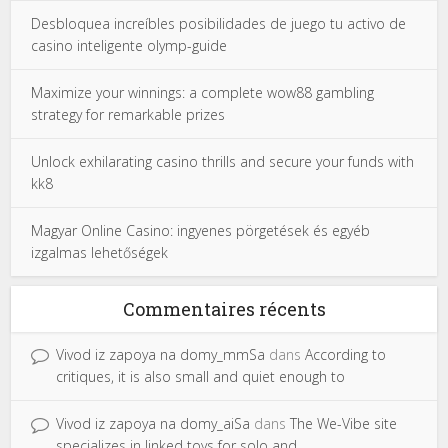
Desbloquea increíbles posibilidades de juego tu activo de
casino inteligente olymp-guide
Maximize your winnings: a complete wow88 gambling
strategy for remarkable prizes
Unlock exhilarating casino thrills and secure your funds with
kk8
Magyar Online Casino: ingyenes pörgetések és egyéb
izgalmas lehetőségek
Commentaires récents
Vivod iz zapoya na domy_mmSa
dans
According to
critiques, it is also small and quiet enough to
Vivod iz zapoya na domy_aiSa
dans
The We-Vibe site
specializes in linked toys for solo and