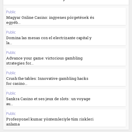
Public
Magyar Online Casino: ingyenes pörgetések és
egyéb...
Public
Domina las mesas con el electrizante capital y
la...
Public
Advance your game: victorious gambling
strategies for...
Public
Crush the tables: Innovative gambling hacks
for casino...
Public
Sankra Casino et ses jeux de slots : un voyage
au...
Public
Profesyonel kumar yöntemleriyle tüm riskleri
anlama