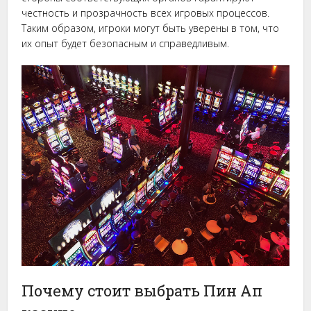
честность и прозрачность всех игровых процессов.
Таким образом, игроки могут быть уверены в том, что
их опыт будет безопасным и справедливым.
Почему стоит выбрать Пин Ап