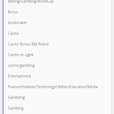
Betting/Gambling\WorldCup
Bonus
bookmaker
Casino
Casino Bonus Bet Riviera
Casino en Ligne
casino/gambling
Entertainment
Finance/Hobbies/Technology/Utilities/Education/Media
Gamblimg
Gambling