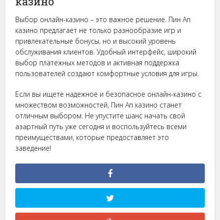
казино
Выбор онлайн-казино – это важное решение. Пин Ап
казино предлагает не только разнообразие игр и
привлекательные бонусы, но и высокий уровень
обслуживания клиентов. Удобный интерфейс, широкий
выбор платежных методов и активная поддержка
пользователей создают комфортные условия для игры.
Если вы ищете надежное и безопасное онлайн-казино с
множеством возможностей, Пин Ап казино станет
отличным выбором. Не упустите шанс начать свой
азартный путь уже сегодня и воспользуйтесь всеми
преимуществами, которые предоставляет это
заведение!