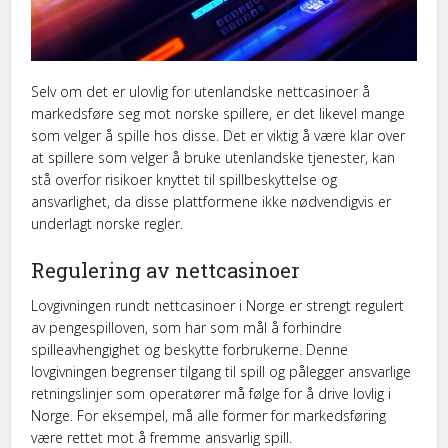
Selv om det er ulovlig for utenlandske nettcasinoer å
markedsføre seg mot norske spillere, er det likevel mange
som velger å spille hos disse. Det er viktig å være klar over
at spillere som velger å bruke utenlandske tjenester, kan
stå overfor risikoer knyttet til spillbeskyttelse og
ansvarlighet, da disse plattformene ikke nødvendigvis er
underlagt norske regler.
Regulering av nettcasinoer
Lovgivningen rundt nettcasinoer i Norge er strengt regulert
av pengespilloven, som har som mål å forhindre
spilleavhengighet og beskytte forbrukerne. Denne
lovgivningen begrenser tilgang til spill og pålegger ansvarlige
retningslinjer som operatører må følge for å drive lovlig i
Norge. For eksempel, må alle former for markedsføring
være rettet mot å fremme ansvarlig spill.