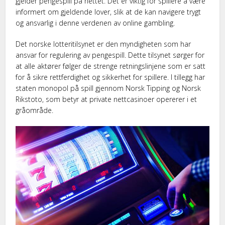
gjelder pengespill på nettet. Det er viktig for spillere å være
informert om gjeldende lover, slik at de kan navigere trygt
og ansvarlig i denne verdenen av online gambling.
Det norske lotteritilsynet er den myndigheten som har
ansvar for regulering av pengespill. Dette tilsynet sørger for
at alle aktører følger de strenge retningslinjene som er satt
for å sikre rettferdighet og sikkerhet for spillere. I tillegg har
staten monopol på spill gjennom Norsk Tipping og Norsk
Rikstoto, som betyr at private nettcasinoer opererer i et
gråområde.