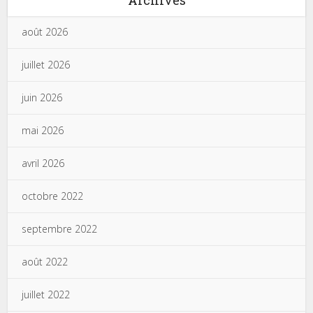
août 2026
juillet 2026
juin 2026
mai 2026
avril 2026
octobre 2022
septembre 2022
août 2022
juillet 2022