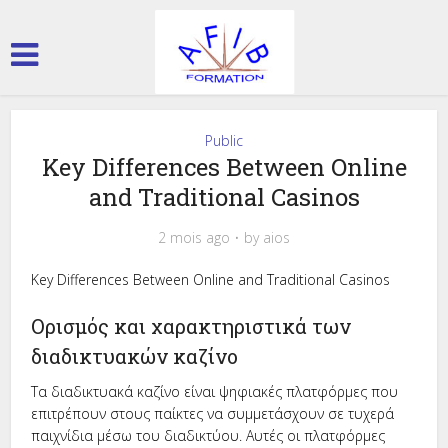
Public
Key Differences Between Online
and Traditional Casinos
2 mois ago
by
aios
Key Differences Between Online and Traditional Casinos
Ορισμός και χαρακτηριστικά των
διαδικτυακών καζίνο
Τα διαδικτυακά καζίνο είναι ψηφιακές πλατφόρμες που
επιτρέπουν στους παίκτες να συμμετάσχουν σε τυχερά
παιχνίδια μέσω του διαδικτύου. Αυτές οι πλατφόρμες