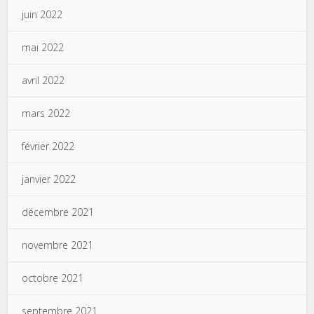
juin 2022
mai 2022
avril 2022
mars 2022
février 2022
janvier 2022
décembre 2021
novembre 2021
octobre 2021
septembre 2021