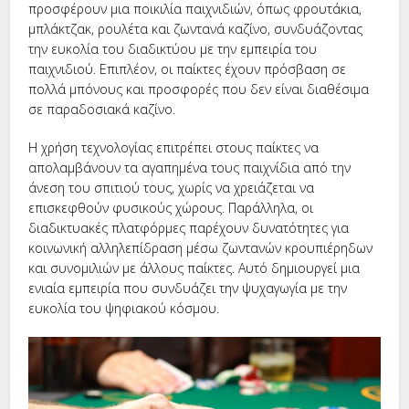
προσφέρουν μια ποικιλία παιχνιδιών, όπως φρουτάκια,
μπλάκτζακ, ρουλέτα και ζωντανά καζίνο, συνδυάζοντας
την ευκολία του διαδικτύου με την εμπειρία του
παιχνιδιού. Επιπλέον, οι παίκτες έχουν πρόσβαση σε
πολλά μπόνους και προσφορές που δεν είναι διαθέσιμα
σε παραδοσιακά καζίνο.
Η χρήση τεχνολογίας επιτρέπει στους παίκτες να
απολαμβάνουν τα αγαπημένα τους παιχνίδια από την
άνεση του σπιτιού τους, χωρίς να χρειάζεται να
επισκεφθούν φυσικούς χώρους. Παράλληλα, οι
διαδικτυακές πλατφόρμες παρέχουν δυνατότητες για
κοινωνική αλληλεπίδραση μέσω ζωντανών κρουπιέρηδων
και συνομιλιών με άλλους παίκτες. Αυτό δημιουργεί μια
ενιαία εμπειρία που συνδυάζει την ψυχαγωγία με την
ευκολία του ψηφιακού κόσμου.