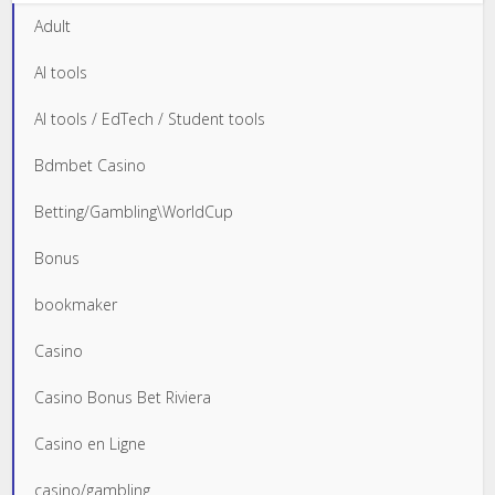
Adult
AI tools
AI tools / EdTech / Student tools
Bdmbet Casino
Betting/Gambling\WorldCup
Bonus
bookmaker
Casino
Casino Bonus Bet Riviera
Casino en Ligne
casino/gambling