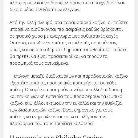
πλατφορμών και να διασφαλίσουν ότι τα παιχνίδια είναι
δίκαια μέσω ανεξάρτητων ελέγχων.
Από την άλλη πλευρά, στα παραδοσιακά καζίνο, οι παίκτες
μπορεί να αισθάνονται πιο ασφαλείς καθώς βρίσκονται
σε φυσικό χώρο με αναγνωρίσιμες ρυθμιστικές αρχές.
Ωστόσο, οι κίνδυνοι απάτης και κλοπής παραμένουν,
όπως και σε οποιαδήποτε δημόσια τοποθεσία. Οι παίκτες
θα πρέπει να είναι προσεκτικοί και να τηρούν τα
προσωπικά τους αντικείμενα.
Η επιλογή μεταξύ διαδικτυακών και παραδοσιακών καζίνο
εξαρτάται από τις προσωπικές προτιμήσεις του κάθε
παίκτη. Ορισμένοι προτιμούν την άμεση αλληλεπίδραση
και την κοινωνική εμπειρία που προσφέρουν τα φυσικά
καζίνο, ενώ άλλοι εκτιμούν την ευκολία και την ευελιξία
των διαδικτυακών καζίνο. Είναι σημαντικό για τους
παίκτες να ενημερώνονται και να επιλέγουν την
πλατφόρμα που τους ταιριάζει καλύτερα.
Η εμπειρία στο Shikaka Casino