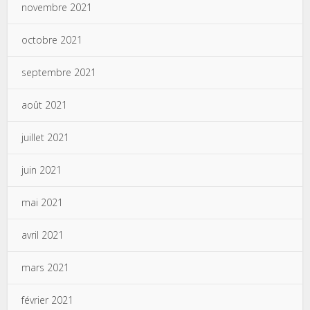
novembre 2021
octobre 2021
septembre 2021
août 2021
juillet 2021
juin 2021
mai 2021
avril 2021
mars 2021
février 2021