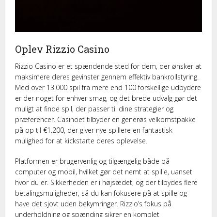
Oplev Rizzio Casino
Rizzio Casino er et spændende sted for dem, der ønsker at
maksimere deres gevinster gennem effektiv bankrollstyring.
Med over 13.000 spil fra mere end 100 forskellige udbydere
er der noget for enhver smag, og det brede udvalg gør det
muligt at finde spil, der passer til dine strategier og
præferencer. Casinoet tilbyder en generøs velkomstpakke
på op til €1.200, der giver nye spillere en fantastisk
mulighed for at kickstarte deres oplevelse.
Platformen er brugervenlig og tilgængelig både på
computer og mobil, hvilket gør det nemt at spille, uanset
hvor du er. Sikkerheden er i højsædet, og der tilbydes flere
betalingsmuligheder, så du kan fokusere på at spille og
have det sjovt uden bekymringer. Rizzio’s fokus på
underholdning og spænding sikrer en komplet