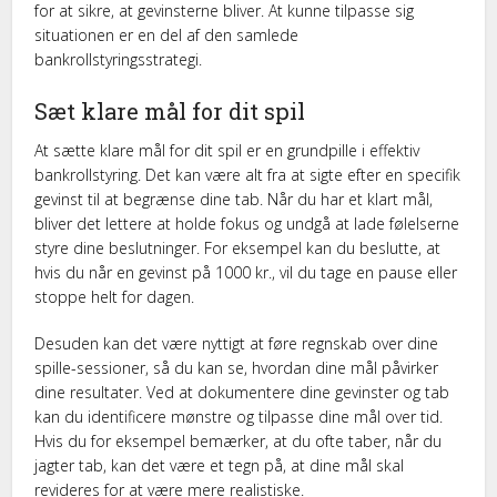
for at sikre, at gevinsterne bliver. At kunne tilpasse sig
situationen er en del af den samlede
bankrollstyringsstrategi.
Sæt klare mål for dit spil
At sætte klare mål for dit spil er en grundpille i effektiv
bankrollstyring. Det kan være alt fra at sigte efter en specifik
gevinst til at begrænse dine tab. Når du har et klart mål,
bliver det lettere at holde fokus og undgå at lade følelserne
styre dine beslutninger. For eksempel kan du beslutte, at
hvis du når en gevinst på 1000 kr., vil du tage en pause eller
stoppe helt for dagen.
Desuden kan det være nyttigt at føre regnskab over dine
spille-sessioner, så du kan se, hvordan dine mål påvirker
dine resultater. Ved at dokumentere dine gevinster og tab
kan du identificere mønstre og tilpasse dine mål over tid.
Hvis du for eksempel bemærker, at du ofte taber, når du
jagter tab, kan det være et tegn på, at dine mål skal
revideres for at være mere realistiske.