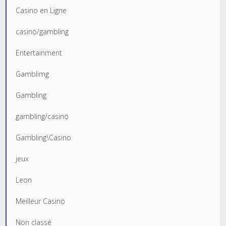
Casino en Ligne
casino/gambling
Entertainment
Gamblimg
Gambling
gambling/casino
Gambling\Casino
jeux
Leon
Meilleur Casino
Non classé