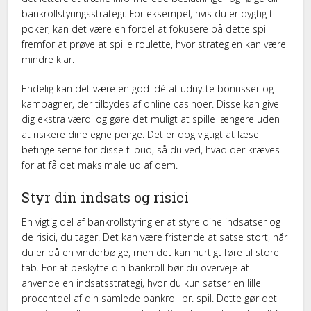
bankrollstyringsstrategi. For eksempel, hvis du er dygtig til
poker, kan det være en fordel at fokusere på dette spil
fremfor at prøve at spille roulette, hvor strategien kan være
mindre klar.
Endelig kan det være en god idé at udnytte bonusser og
kampagner, der tilbydes af online casinoer. Disse kan give
dig ekstra værdi og gøre det muligt at spille længere uden
at risikere dine egne penge. Det er dog vigtigt at læse
betingelserne for disse tilbud, så du ved, hvad der kræves
for at få det maksimale ud af dem.
Styr din indsats og risici
En vigtig del af bankrollstyring er at styre dine indsatser og
de risici, du tager. Det kan være fristende at satse stort, når
du er på en vinderbølge, men det kan hurtigt føre til store
tab. For at beskytte din bankroll bør du overveje at
anvende en indsatsstrategi, hvor du kun satser en lille
procentdel af din samlede bankroll pr. spil. Dette gør det