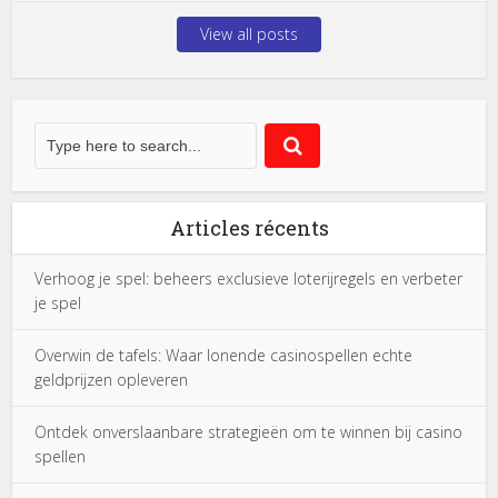
View all posts
Articles récents
Verhoog je spel: beheers exclusieve loterijregels en verbeter
je spel
Overwin de tafels: Waar lonende casinospellen echte
geldprijzen opleveren
Ontdek onverslaanbare strategieën om te winnen bij casino
spellen